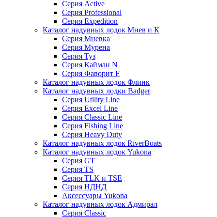
Серия Active
Серия Professional
Серия Expedition
Каталог надувных лодок Мнев и К
Серия Мневка
Серия Мурена
Серия Туз
Серия Кайман N
Серия Фаворит F
Каталог надувных лодок Флинк
Каталог надувных лодки Badger
Серия Utility Line
Серия Excel Line
Серия Classic Line
Серия Fishing Line
Серия Heavy Duty
Каталог надувных лодок RiverBoats
Каталог надувных лодок Yukona
Серия GT
Серия TS
Серия TLK и TSE
Серия НДНД
Аксессуары Yukona
Каталог надувных лодок Адмирал
Серия Classic