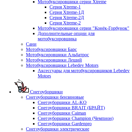
Мотобуксировщики серии Xtreme
Серия Xtreme-1
Серия Xtreme-1Д
Серия Xtreme-2Д
Серия Xtreme-2
Мотобуксировщики серии "Конёк-Горбунок"
Дополнительные опции для
мотобуксировщика
Сани
Мотобуксировщики Барс
Мотобуксировщики Альбатрос
Мотобуксировщики Леший
Мотобуксировщики Lebedev Motors
Аксессуары для мотобуксировщиков Lebedev
Motors
Снегоуборщики
Снегоуборщики бензиновые
Снегоуборщики AL-KO
Снегоуборщики BRAIT (БРАЙТ)
Снегоуборщики Caiman
Снегоуборщики Champion (Чемпион)
Снегоуборщики Gardenpro
Снегоуборщики электрические