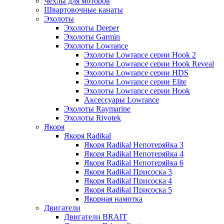
Чехлы для моторов
Швартовочные канаты
Эхолоты
Эхолоты Deeper
Эхолоты Garmin
Эхолоты Lowrance
Эхолоты Lowrance серии Hook 2
Эхолоты Lowrance серии Hook Reveal
Эхолоты Lowrance серии HDS
Эхолоты Lowrance серии Elite
Эхолоты Lowrance серии Hook
Аксессуары Lowrance
Эхолоты Raymarine
Эхолоты Rivotek
Якоря
Якоря Radikal
Якоря Radikal Непотеряйка 3
Якоря Radikal Непотеряйка 4
Якоря Radikal Непотеряйка 6
Якоря Radikal Присоска 3
Якоря Radikal Присоска 4
Якоря Radikal Присоска 5
Якорная намотка
Двигатели
Двигатели BRAIT