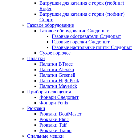
Ватрушки для катания с горок (тюбинг)
Roger
Ватрушки для катания с горки (тюбинг)
Спорт
Газовое оборудование
Газовое оборудование Следопыт
Газовые обогреватели Следопыт
Газовые горелки Следопыт
Газовые настольные плиты Следопыт
Сухое горючее
Палатки
Палатки BTrace
Палатки Alexika
Палатки Greenell
Палатки High Peak
Палатки Maverick
Приборы освещения
Фонари Следопыт
Фонари Fenix
Рюкзаки
Рюкзаки BoatMaster
Рюкзаки Flinc
Рюкзаки Taif
Рюкзаки Tramp
Спальные мешки