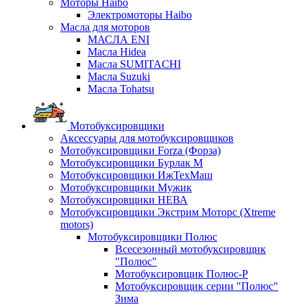
Моторы Haibo
Электромоторы Haibo
Масла для моторов
МАСЛА ENI
Масла Hidea
Масла SUMITACHI
Масла Suzuki
Масла Tohatsu
Мотобуксировщики
Аксессуары для мотобуксировщиков
Мотобуксировщики Forza (Форза)
Мотобуксировщики Бурлак М
Мотобуксировщики ИжТехМаш
Мотобуксировщики Мужик
Мотобуксировщики НЕВА
Мотобуксировщики Экстрим Моторс (Xtreme
motors)
Мотобуксировщики Полюс
Всесезонный мотобуксировщик
"Полюс"
Мотобуксировщик Полюс-Р
Мотобуксировщик серии "Полюс"
Зима