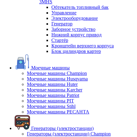
3MHS
Обтекатель топливный бак
Управление
Электрооборудование
Генератор
Заборное устройство
Нижний корпус привод
Стартёр
Кронштейн верхнего корпуса
Блок цилиндров картер
Моечные машины
Моечные машины Champion
Моечные машины Husqvarna
Моечные машины Huter
Моечные машины Karcher
Моечные машины Patriot
Моечные машины PIT
Моечные машины Stihl
Моечные машины РЕСАНТА
Генераторы (электростанции)
Генераторы (электростанции) Champion