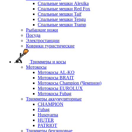
Спальные мешки Alexika
Спальные мешки Red Fox
Спальные мешки Taif
Спальные мешки Tengu
Спальные мешки Tramp
Рыбацкие ножи
Посуда
Электростанции
Коврики туристические
Триммеры и косы
Мотокосы
Мотокосы AL-KO
Мотокосы BRAIT
Мотокосы Champion (Чемпион)
Мотокосы EUROLUX
Мотокосы Fubag
Триммеры аккумуляторные
CHAMPION
Fubag
Husqvarna
HUTER
PATRIOT
Триммеры бензиновые