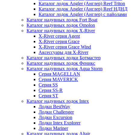
Каталог лодок Angler (Англер) Reef Triton
Каталог лодок Angler (Англер) Reef НДНД
Каталог лодок Angler (Англер) с пайолами
Каталог надувных лодок Fort Boat
Каталог надувных лодок Omolon
Каталог надувных лодок X-River
X-River серия Agent
X-River серия Grace
X-River серия Grace Wind
Аксессуары для X-River
Каталог надувных лодки Ботмастер
Каталог надувных лодок Феникc
Каталог надувных лодок Aqua Storm
Серия MAGELLAN
Серия MAVERICK
Серия SS
Серия SS-R
Серия ST
Каталог надувных лодок Intex
Лодки BestWay
Лодки Challenger
Лодки Excursion
Лодки Intex Explorer
Лодки Mariner
Каталог надувных лодок Altair