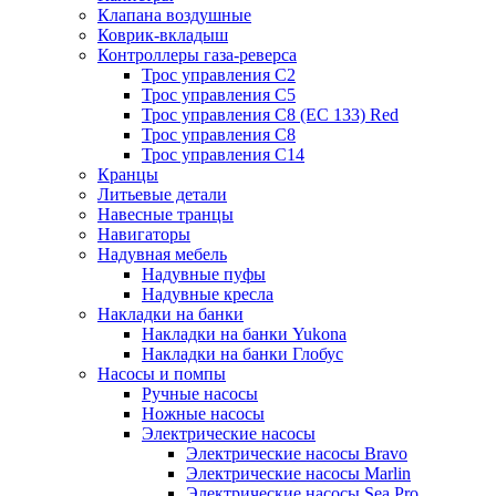
Клапана воздушные
Коврик-вкладыш
Контроллеры газа-реверса
Трос управления C2
Трос управления C5
Трос управления C8 (ЕС 133) Red
Трос управления C8
Трос управления C14
Кранцы
Литьевые детали
Навесные транцы
Навигаторы
Надувная мебель
Надувные пуфы
Надувные кресла
Накладки на банки
Накладки на банки Yukona
Накладки на банки Глобус
Насосы и помпы
Ручные насосы
Ножные насосы
Электрические насосы
Электрические насосы Bravo
Электрические насосы Marlin
Электрические насосы Sea Pro