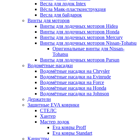
Весла для лодок Intex
Вёсла Маяк-пластконструкция
Весла для байдарок
Винты для моторов
Винты для лодочных моторов Hidea
Винты для лодочных моторов Honda
Винты для лодочных моторов Mercury
Винты для лодочных моторов Nissan-Tohatsu
Оригинальные винты для Nissan-
Tohatsu
Винты для лодочных моторов Parsun
Водомётные насадки
Водомётные насадки на Chrysler
Водомётные насадки на Evinrude
Водомётные насадки на Force
Водомётные насадки на Honda
Водомётные насадки на Johnson
Держатели
Защитные EVA коврики
СТЕЛС
Хантер
Мастер лодок
Eva ковры Proff
Eva ковры Standart
Канистры