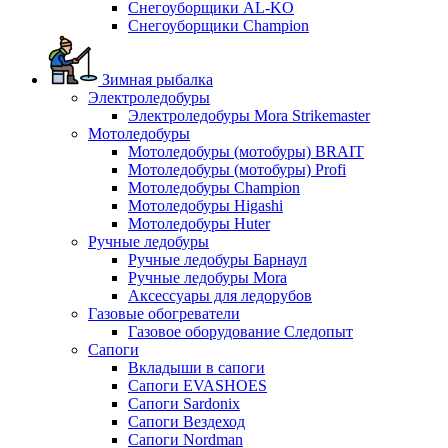
Снегоуборщики AL-KO
Снегоуборщики Champion
Зимная рыбалка
Электроледобуры
Электроледобуры Mora Strikemaster
Мотоледобуры
Мотоледобуры (мотобуры) BRAIT
Мотоледобуры (мотобуры) Profi
Мотоледобуры Champion
Мотоледобуры Higashi
Мотоледобуры Huter
Ручные ледобуры
Ручные ледобуры Барнаул
Ручные ледобуры Mora
Аксессуары для ледорубов
Газовые обогреватели
Газовое оборудование Следопыт
Сапоги
Вкладыши в сапоги
Сапоги EVASHOES
Сапоги Sardonix
Сапоги Вездеход
Сапоги Nordman