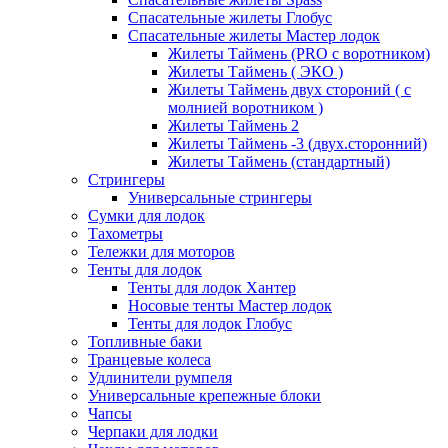
Спасательные жилеты Глобус
Спасательные жилеты Мастер лодок
Жилеты Таймень (PRO c воротником)
Жилеты Таймень ( ЭКО )
Жилеты Таймень двух стороний ( с
молнией воротником )
Жилеты Таймень 2
Жилеты Таймень -3 (двух.сторонний)
Жилеты Таймень (стандартный)
Стрингеры
Универсальные стрингеры
Сумки для лодок
Тахометры
Тележки для моторов
Тенты для лодок
Тенты для лодок Хантер
Носовые тенты Мастер лодок
Тенты для лодок Глобус
Топливные баки
Транцевые колеса
Удлинители румпеля
Универсальные крепежные блоки
Чапсы
Черпаки для лодки