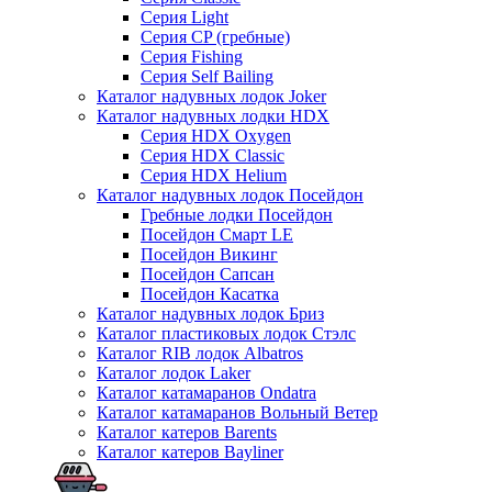
Серия Light
Серия CP (гребные)
Серия Fishing
Серия Self Bailing
Каталог надувных лодок Joker
Каталог надувных лодки HDX
Серия HDX Oxygen
Серия HDX Classic
Серия HDX Helium
Каталог надувных лодок Посейдон
Гребные лодки Посейдон
Посейдон Смарт LE
Посейдон Викинг
Посейдон Сапсан
Посейдон Касатка
Каталог надувных лодок Бриз
Каталог пластиковых лодок Стэлс
Каталог RIB лодок Albatros
Каталог лодок Laker
Каталог катамаранов Ondatra
Каталог катамаранов Вольный Ветер
Каталог катеров Barents
Каталог катеров Bayliner