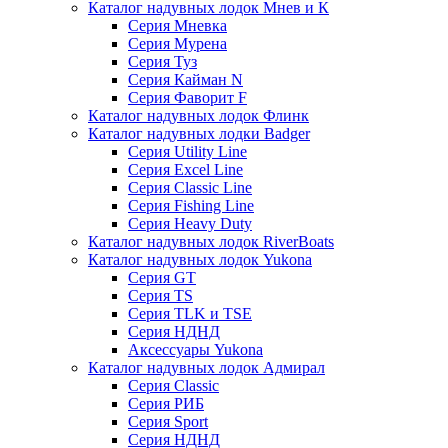
Каталог надувных лодок Мнев и К
Серия Мневка
Серия Мурена
Серия Туз
Серия Кайман N
Серия Фаворит F
Каталог надувных лодок Флинк
Каталог надувных лодки Badger
Серия Utility Line
Серия Excel Line
Серия Classic Line
Серия Fishing Line
Серия Heavy Duty
Каталог надувных лодок RiverBoats
Каталог надувных лодок Yukona
Серия GT
Серия TS
Серия TLK и TSE
Серия НДНД
Аксессуары Yukona
Каталог надувных лодок Адмирал
Серия Classic
Серия РИБ
Серия Sport
Серия НДНД