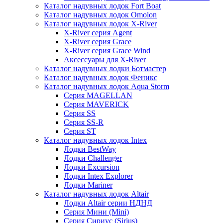
Каталог надувных лодок Fort Boat
Каталог надувных лодок Omolon
Каталог надувных лодок X-River
X-River серия Agent
X-River серия Grace
X-River серия Grace Wind
Аксессуары для X-River
Каталог надувных лодки Ботмастер
Каталог надувных лодок Феникc
Каталог надувных лодок Aqua Storm
Серия MAGELLAN
Серия MAVERICK
Серия SS
Серия SS-R
Серия ST
Каталог надувных лодок Intex
Лодки BestWay
Лодки Challenger
Лодки Excursion
Лодки Intex Explorer
Лодки Mariner
Каталог надувных лодок Altair
Лодки Altair серии НДНД
Серия Мини (Mini)
Серия Сириус (Sirius)