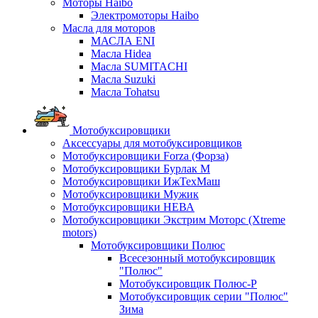
Моторы Haibo
Электромоторы Haibo
Масла для моторов
МАСЛА ENI
Масла Hidea
Масла SUMITACHI
Масла Suzuki
Масла Tohatsu
Мотобуксировщики
Аксессуары для мотобуксировщиков
Мотобуксировщики Forza (Форза)
Мотобуксировщики Бурлак М
Мотобуксировщики ИжТехМаш
Мотобуксировщики Мужик
Мотобуксировщики НЕВА
Мотобуксировщики Экстрим Моторс (Xtreme
motors)
Мотобуксировщики Полюс
Всесезонный мотобуксировщик
"Полюс"
Мотобуксировщик Полюс-Р
Мотобуксировщик серии "Полюс"
Зима