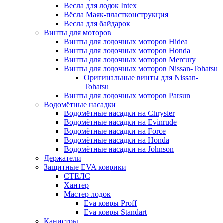
Весла для лодок Intex
Вёсла Маяк-пластконструкция
Весла для байдарок
Винты для моторов
Винты для лодочных моторов Hidea
Винты для лодочных моторов Honda
Винты для лодочных моторов Mercury
Винты для лодочных моторов Nissan-Tohatsu
Оригинальные винты для Nissan-
Tohatsu
Винты для лодочных моторов Parsun
Водомётные насадки
Водомётные насадки на Chrysler
Водомётные насадки на Evinrude
Водомётные насадки на Force
Водомётные насадки на Honda
Водомётные насадки на Johnson
Держатели
Защитные EVA коврики
СТЕЛС
Хантер
Мастер лодок
Eva ковры Proff
Eva ковры Standart
Канистры