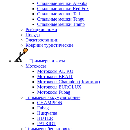
Спальные мешки Alexika
Спальные мешки Red Fox
Спальные мешки Taif
Спальные мешки Tengu
Спальные мешки Tramp
Рыбацкие ножи
Посуда
Электростанции
Коврики туристические
Триммеры и косы
Мотокосы
Мотокосы AL-KO
Мотокосы BRAIT
Мотокосы Champion (Чемпион)
Мотокосы EUROLUX
Мотокосы Fubag
Триммеры аккумуляторные
CHAMPION
Fubag
Husqvarna
HUTER
PATRIOT
Триммеры бензиновые