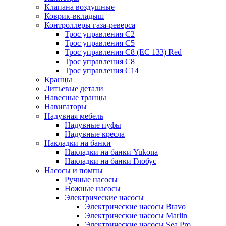
Клапана воздушные
Коврик-вкладыш
Контроллеры газа-реверса
Трос управления C2
Трос управления C5
Трос управления C8 (ЕС 133) Red
Трос управления C8
Трос управления C14
Кранцы
Литьевые детали
Навесные транцы
Навигаторы
Надувная мебель
Надувные пуфы
Надувные кресла
Накладки на банки
Накладки на банки Yukona
Накладки на банки Глобус
Насосы и помпы
Ручные насосы
Ножные насосы
Электрические насосы
Электрические насосы Bravo
Электрические насосы Marlin
Электрические насосы Sea Pro