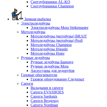
Снегоуборщики AL-KO
Снегоуборщики Champion
Зимная рыбалка
Электроледобуры
Электроледобуры Mora Strikemaster
Мотоледобуры
Мотоледобуры (мотобуры) BRAIT
Мотоледобуры (мотобуры) Profi
Мотоледобуры Champion
Мотоледобуры Higashi
Мотоледобуры Huter
Ручные ледобуры
Ручные ледобуры Барнаул
Ручные ледобуры Mora
Аксессуары для ледорубов
Газовые обогреватели
Газовое оборудование Следопыт
Сапоги
Вкладыши в сапоги
Сапоги EVASHOES
Сапоги Sardonix
Сапоги Вездеход
Сапоги Nordman