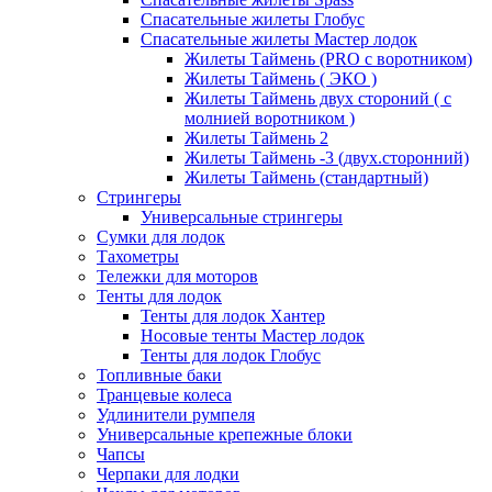
Спасательные жилеты Глобус
Спасательные жилеты Мастер лодок
Жилеты Таймень (PRO c воротником)
Жилеты Таймень ( ЭКО )
Жилеты Таймень двух стороний ( с
молнией воротником )
Жилеты Таймень 2
Жилеты Таймень -3 (двух.сторонний)
Жилеты Таймень (стандартный)
Стрингеры
Универсальные стрингеры
Сумки для лодок
Тахометры
Тележки для моторов
Тенты для лодок
Тенты для лодок Хантер
Носовые тенты Мастер лодок
Тенты для лодок Глобус
Топливные баки
Транцевые колеса
Удлинители румпеля
Универсальные крепежные блоки
Чапсы
Черпаки для лодки