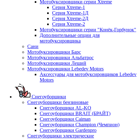
Мотобуксировщики серии Xtreme
Серия Xtreme-1
Серия Xtreme-1Д
Серия Xtreme-2Д
Серия Xtreme-2
Мотобуксировщики серии "Конёк-Горбунок"
Дополнительные опции для
мотобуксировщика
Сани
Мотобуксировщики Барс
Мотобуксировщики Альбатрос
Мотобуксировщики Леший
Мотобуксировщики Lebedev Motors
Аксессуары для мотобуксировщиков Lebedev
Motors
Снегоуборщики
Снегоуборщики бензиновые
Снегоуборщики AL-KO
Снегоуборщики BRAIT (БРАЙТ)
Снегоуборщики Caiman
Снегоуборщики Champion (Чемпион)
Снегоуборщики Gardenpro
Снегоуборщики электрические