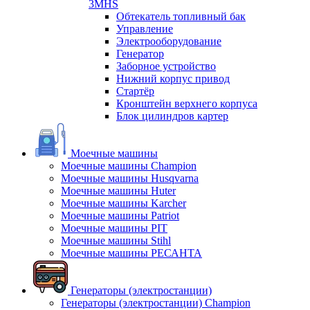
3MHS
Обтекатель топливный бак
Управление
Электрооборудование
Генератор
Заборное устройство
Нижний корпус привод
Стартёр
Кронштейн верхнего корпуса
Блок цилиндров картер
Моечные машины
Моечные машины Champion
Моечные машины Husqvarna
Моечные машины Huter
Моечные машины Karcher
Моечные машины Patriot
Моечные машины PIT
Моечные машины Stihl
Моечные машины РЕСАНТА
Генераторы (электростанции)
Генераторы (электростанции) Champion