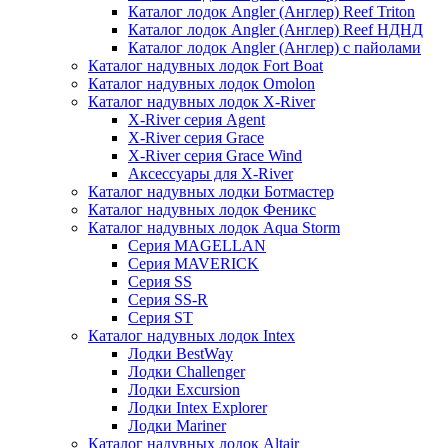
Каталог лодок Angler (Англер) Reef Triton
Каталог лодок Angler (Англер) Reef НДНД
Каталог лодок Angler (Англер) с пайолами
Каталог надувных лодок Fort Boat
Каталог надувных лодок Omolon
Каталог надувных лодок X-River
X-River серия Agent
X-River серия Grace
X-River серия Grace Wind
Аксессуары для X-River
Каталог надувных лодки Ботмастер
Каталог надувных лодок Феникc
Каталог надувных лодок Aqua Storm
Серия MAGELLAN
Серия MAVERICK
Серия SS
Серия SS-R
Серия ST
Каталог надувных лодок Intex
Лодки BestWay
Лодки Challenger
Лодки Excursion
Лодки Intex Explorer
Лодки Mariner
Каталог надувных лодок Altair