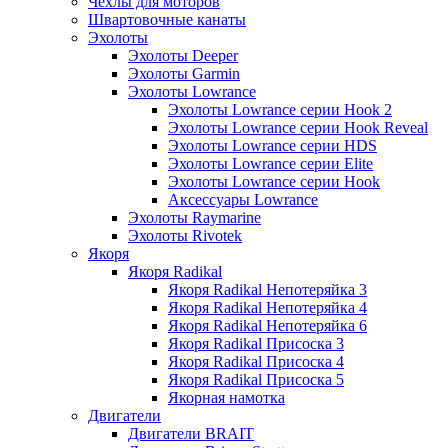
Чехлы для моторов
Швартовочные канаты
Эхолоты
Эхолоты Deeper
Эхолоты Garmin
Эхолоты Lowrance
Эхолоты Lowrance серии Hook 2
Эхолоты Lowrance серии Hook Reveal
Эхолоты Lowrance серии HDS
Эхолоты Lowrance серии Elite
Эхолоты Lowrance серии Hook
Аксессуары Lowrance
Эхолоты Raymarine
Эхолоты Rivotek
Якоря
Якоря Radikal
Якоря Radikal Непотеряйка 3
Якоря Radikal Непотеряйка 4
Якоря Radikal Непотеряйка 6
Якоря Radikal Присоска 3
Якоря Radikal Присоска 4
Якоря Radikal Присоска 5
Якорная намотка
Двигатели
Двигатели BRAIT