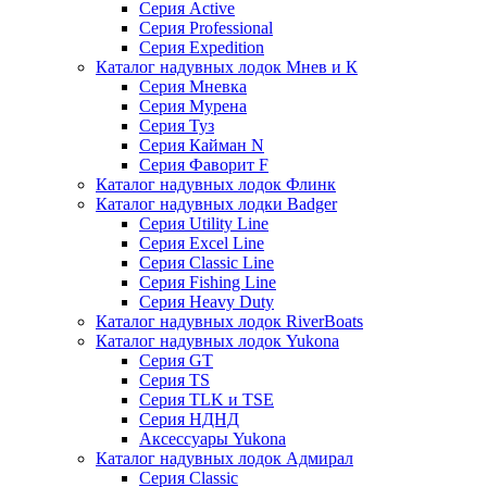
Серия Active
Серия Professional
Серия Expedition
Каталог надувных лодок Мнев и К
Серия Мневка
Серия Мурена
Серия Туз
Серия Кайман N
Серия Фаворит F
Каталог надувных лодок Флинк
Каталог надувных лодки Badger
Серия Utility Line
Серия Excel Line
Серия Classic Line
Серия Fishing Line
Серия Heavy Duty
Каталог надувных лодок RiverBoats
Каталог надувных лодок Yukona
Серия GT
Серия TS
Серия TLK и TSE
Серия НДНД
Аксессуары Yukona
Каталог надувных лодок Адмирал
Серия Classic