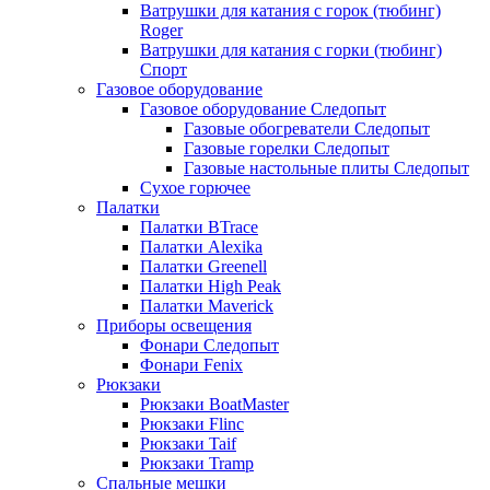
Ватрушки для катания с горок (тюбинг)
Roger
Ватрушки для катания с горки (тюбинг)
Спорт
Газовое оборудование
Газовое оборудование Следопыт
Газовые обогреватели Следопыт
Газовые горелки Следопыт
Газовые настольные плиты Следопыт
Сухое горючее
Палатки
Палатки BTrace
Палатки Alexika
Палатки Greenell
Палатки High Peak
Палатки Maverick
Приборы освещения
Фонари Следопыт
Фонари Fenix
Рюкзаки
Рюкзаки BoatMaster
Рюкзаки Flinc
Рюкзаки Taif
Рюкзаки Tramp
Спальные мешки