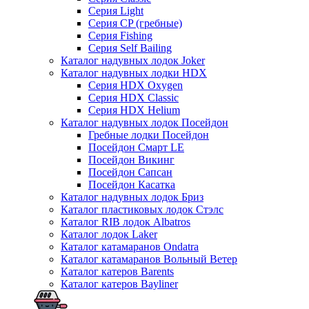
Серия Light
Серия CP (гребные)
Серия Fishing
Серия Self Bailing
Каталог надувных лодок Joker
Каталог надувных лодки HDX
Серия HDX Oxygen
Серия HDX Classic
Серия HDX Helium
Каталог надувных лодок Посейдон
Гребные лодки Посейдон
Посейдон Смарт LE
Посейдон Викинг
Посейдон Сапсан
Посейдон Касатка
Каталог надувных лодок Бриз
Каталог пластиковых лодок Стэлс
Каталог RIB лодок Albatros
Каталог лодок Laker
Каталог катамаранов Ondatra
Каталог катамаранов Вольный Ветер
Каталог катеров Barents
Каталог катеров Bayliner