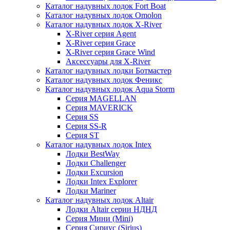
Каталог надувных лодок Fort Boat
Каталог надувных лодок Omolon
Каталог надувных лодок X-River
X-River серия Agent
X-River серия Grace
X-River серия Grace Wind
Аксессуары для X-River
Каталог надувных лодки Ботмастер
Каталог надувных лодок Феникc
Каталог надувных лодок Aqua Storm
Серия MAGELLAN
Серия MAVERICK
Серия SS
Серия SS-R
Серия ST
Каталог надувных лодок Intex
Лодки BestWay
Лодки Challenger
Лодки Excursion
Лодки Intex Explorer
Лодки Mariner
Каталог надувных лодок Altair
Лодки Altair серии НДНД
Серия Мини (Mini)
Серия Сириус (Sirius)