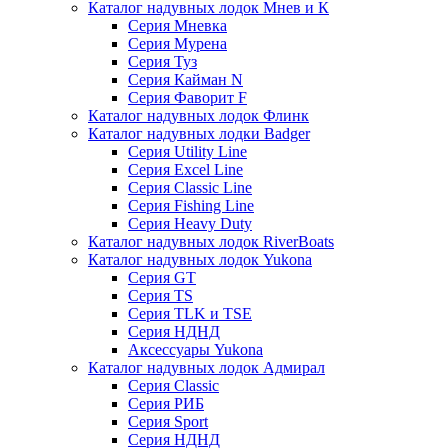
Каталог надувных лодок Мнев и К
Серия Мневка
Серия Мурена
Серия Туз
Серия Кайман N
Серия Фаворит F
Каталог надувных лодок Флинк
Каталог надувных лодки Badger
Серия Utility Line
Серия Excel Line
Серия Classic Line
Серия Fishing Line
Серия Heavy Duty
Каталог надувных лодок RiverBoats
Каталог надувных лодок Yukona
Серия GT
Серия TS
Серия TLK и TSE
Серия НДНД
Аксессуары Yukona
Каталог надувных лодок Адмирал
Серия Classic
Серия РИБ
Серия Sport
Серия НДНД