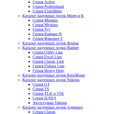
Серия Active
Серия Professional
Серия Expedition
Каталог надувных лодок Мнев и К
Серия Мневка
Серия Мурена
Серия Туз
Серия Кайман N
Серия Фаворит F
Каталог надувных лодок Флинк
Каталог надувных лодки Badger
Серия Utility Line
Серия Excel Line
Серия Classic Line
Серия Fishing Line
Серия Heavy Duty
Каталог надувных лодок RiverBoats
Каталог надувных лодок Yukona
Серия GT
Серия TS
Серия TLK и TSE
Серия НДНД
Аксессуары Yukona
Каталог надувных лодок Адмирал
Серия Classic