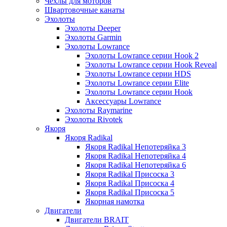
Чехлы для моторов
Швартовочные канаты
Эхолоты
Эхолоты Deeper
Эхолоты Garmin
Эхолоты Lowrance
Эхолоты Lowrance серии Hook 2
Эхолоты Lowrance серии Hook Reveal
Эхолоты Lowrance серии HDS
Эхолоты Lowrance серии Elite
Эхолоты Lowrance серии Hook
Аксессуары Lowrance
Эхолоты Raymarine
Эхолоты Rivotek
Якоря
Якоря Radikal
Якоря Radikal Непотеряйка 3
Якоря Radikal Непотеряйка 4
Якоря Radikal Непотеряйка 6
Якоря Radikal Присоска 3
Якоря Radikal Присоска 4
Якоря Radikal Присоска 5
Якорная намотка
Двигатели
Двигатели BRAIT