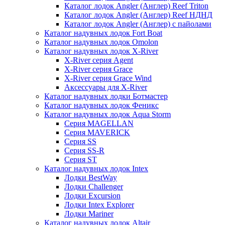
Каталог лодок Angler (Англер) Reef Triton
Каталог лодок Angler (Англер) Reef НДНД
Каталог лодок Angler (Англер) с пайолами
Каталог надувных лодок Fort Boat
Каталог надувных лодок Omolon
Каталог надувных лодок X-River
X-River серия Agent
X-River серия Grace
X-River серия Grace Wind
Аксессуары для X-River
Каталог надувных лодки Ботмастер
Каталог надувных лодок Феникc
Каталог надувных лодок Aqua Storm
Серия MAGELLAN
Серия MAVERICK
Серия SS
Серия SS-R
Серия ST
Каталог надувных лодок Intex
Лодки BestWay
Лодки Challenger
Лодки Excursion
Лодки Intex Explorer
Лодки Mariner
Каталог надувных лодок Altair