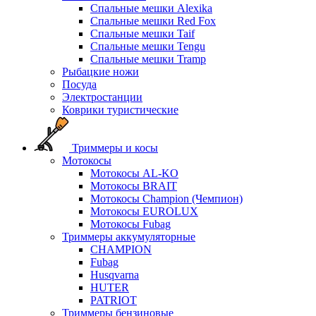
Спальные мешки Alexika
Спальные мешки Red Fox
Спальные мешки Taif
Спальные мешки Tengu
Спальные мешки Tramp
Рыбацкие ножи
Посуда
Электростанции
Коврики туристические
Триммеры и косы
Мотокосы
Мотокосы AL-KO
Мотокосы BRAIT
Мотокосы Champion (Чемпион)
Мотокосы EUROLUX
Мотокосы Fubag
Триммеры аккумуляторные
CHAMPION
Fubag
Husqvarna
HUTER
PATRIOT
Триммеры бензиновые