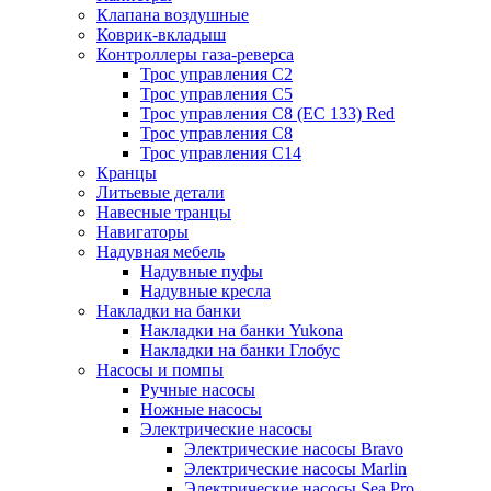
Клапана воздушные
Коврик-вкладыш
Контроллеры газа-реверса
Трос управления C2
Трос управления C5
Трос управления C8 (ЕС 133) Red
Трос управления C8
Трос управления C14
Кранцы
Литьевые детали
Навесные транцы
Навигаторы
Надувная мебель
Надувные пуфы
Надувные кресла
Накладки на банки
Накладки на банки Yukona
Накладки на банки Глобус
Насосы и помпы
Ручные насосы
Ножные насосы
Электрические насосы
Электрические насосы Bravo
Электрические насосы Marlin
Электрические насосы Sea Pro