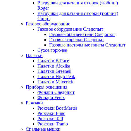
Ватрушки для катания с горок (тюбинг)
Roger
Ватрушки для катания с горки (тюбинг)
Спорт
Газовое оборудование
Газовое оборудование Следопыт
Газовые обогреватели Следопыт
Газовые горелки Следопыт
Газовые настольные плиты Следопыт
Сухое горючее
Палатки
Палатки BTrace
Палатки Alexika
Палатки Greenell
Палатки High Peak
Палатки Maverick
Приборы освещения
Фонари Следопыт
Фонари Fenix
Рюкзаки
Рюкзаки BoatMaster
Рюкзаки Flinc
Рюкзаки Taif
Рюкзаки Tramp
Спальные мешки