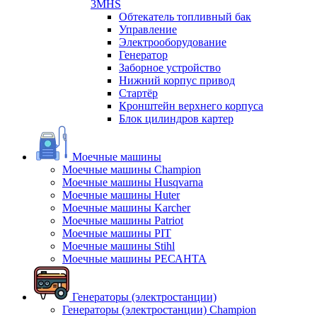
3MHS
Обтекатель топливный бак
Управление
Электрооборудование
Генератор
Заборное устройство
Нижний корпус привод
Стартёр
Кронштейн верхнего корпуса
Блок цилиндров картер
Моечные машины
Моечные машины Champion
Моечные машины Husqvarna
Моечные машины Huter
Моечные машины Karcher
Моечные машины Patriot
Моечные машины PIT
Моечные машины Stihl
Моечные машины РЕСАНТА
Генераторы (электростанции)
Генераторы (электростанции) Champion