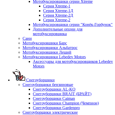
Мотобуксировщики серии Xtreme
Серия Xtreme-1
Серия Xtreme-1Д
Серия Xtreme-2Д
Серия Xtreme-2
Мотобуксировщики серии "Конёк-Горбунок"
Дополнительные опции для
мотобуксировщика
Сани
Мотобуксировщики Барс
Мотобуксировщики Альбатрос
Мотобуксировщики Леший
Мотобуксировщики Lebedev Motors
Аксессуары для мотобуксировщиков Lebedev
Motors
Снегоуборщики
Снегоуборщики бензиновые
Снегоуборщики AL-KO
Снегоуборщики BRAIT (БРАЙТ)
Снегоуборщики Caiman
Снегоуборщики Champion (Чемпион)
Снегоуборщики Gardenpro
Снегоуборщики электрические