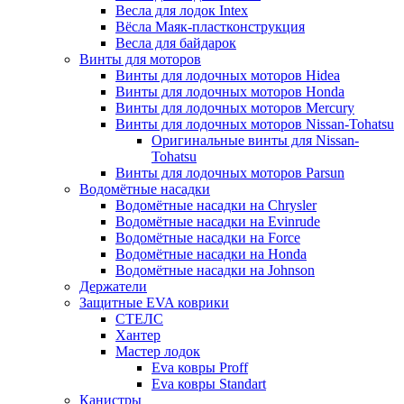
Весла для лодок Intex
Вёсла Маяк-пластконструкция
Весла для байдарок
Винты для моторов
Винты для лодочных моторов Hidea
Винты для лодочных моторов Honda
Винты для лодочных моторов Mercury
Винты для лодочных моторов Nissan-Tohatsu
Оригинальные винты для Nissan-
Tohatsu
Винты для лодочных моторов Parsun
Водомётные насадки
Водомётные насадки на Chrysler
Водомётные насадки на Evinrude
Водомётные насадки на Force
Водомётные насадки на Honda
Водомётные насадки на Johnson
Держатели
Защитные EVA коврики
СТЕЛС
Хантер
Мастер лодок
Eva ковры Proff
Eva ковры Standart
Канистры