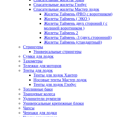
Спасательные жилеты Глобус
Спасательные жилеты Мастер лодок
Жилеты Таймень (PRO c воротником)
Жилеты Таймень ( ЭКО )
Жилеты Таймень двух стороний ( с
молнией воротником )
Жилеты Таймень 2
Жилеты Таймень -3 (двух.сторонний)
Жилеты Таймень (стандартный)
Стрингеры
Универсальные стрингеры
Сумки для лодок
Тахометры
Тележки для моторов
Тенты для лодок
Тенты для лодок Хантер
Носовые тенты Мастер лодок
Тенты для лодок Глобус
Топливные баки
Транцевые колеса
Удлинители румпеля
Универсальные крепежные блоки
Чапсы
Черпаки для лодки