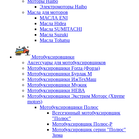
Моторы Haibo
Электромоторы Haibo
Масла для моторов
МАСЛА ENI
Масла Hidea
Масла SUMITACHI
Масла Suzuki
Масла Tohatsu
Мотобуксировщики
Аксессуары для мотобуксировщиков
Мотобуксировщики Forza (Форза)
Мотобуксировщики Бурлак М
Мотобуксировщики ИжТехМаш
Мотобуксировщики Мужик
Мотобуксировщики НЕВА
Мотобуксировщики Экстрим Моторс (Xtreme
motors)
Мотобуксировщики Полюс
Всесезонный мотобуксировщик
"Полюс"
Мотобуксировщик Полюс-Р
Мотобуксировщик серии "Полюс"
Зима