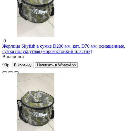
0
Жерлица Skyfish в сумке D200 мм, кат. D70 мм, оснащенные,
сумка полукруглая (морозостойкий пластик)
В наличии
90р.
В корзину
Написать в WhatsApp