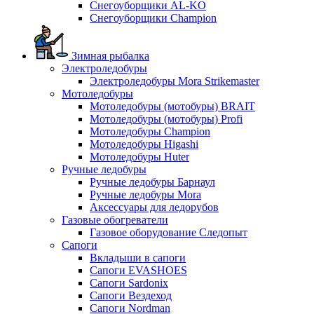
Снегоуборщики AL-KO
Снегоуборщики Champion
Зимная рыбалка
Электроледобуры
Электроледобуры Mora Strikemaster
Мотоледобуры
Мотоледобуры (мотобуры) BRAIT
Мотоледобуры (мотобуры) Profi
Мотоледобуры Champion
Мотоледобуры Higashi
Мотоледобуры Huter
Ручные ледобуры
Ручные ледобуры Барнаул
Ручные ледобуры Mora
Аксессуары для ледорубов
Газовые обогреватели
Газовое оборудование Следопыт
Сапоги
Вкладыши в сапоги
Сапоги EVASHOES
Сапоги Sardonix
Сапоги Вездеход
Сапоги Nordman