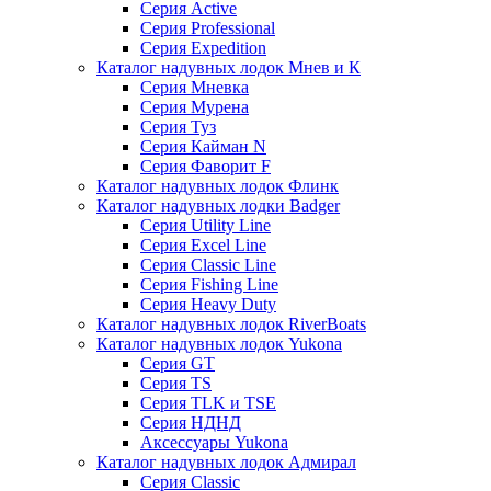
Серия Active
Серия Professional
Серия Expedition
Каталог надувных лодок Мнев и К
Серия Мневка
Серия Мурена
Серия Туз
Серия Кайман N
Серия Фаворит F
Каталог надувных лодок Флинк
Каталог надувных лодки Badger
Серия Utility Line
Серия Excel Line
Серия Classic Line
Серия Fishing Line
Серия Heavy Duty
Каталог надувных лодок RiverBoats
Каталог надувных лодок Yukona
Серия GT
Серия TS
Серия TLK и TSE
Серия НДНД
Аксессуары Yukona
Каталог надувных лодок Адмирал
Серия Classic