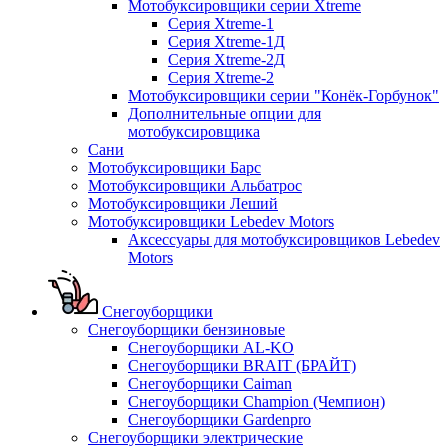
Мотобуксировщики серии Xtreme
Серия Xtreme-1
Серия Xtreme-1Д
Серия Xtreme-2Д
Серия Xtreme-2
Мотобуксировщики серии "Конёк-Горбунок"
Дополнительные опции для
мотобуксировщика
Сани
Мотобуксировщики Барс
Мотобуксировщики Альбатрос
Мотобуксировщики Леший
Мотобуксировщики Lebedev Motors
Аксессуары для мотобуксировщиков Lebedev
Motors
Снегоуборщики
Снегоуборщики бензиновые
Снегоуборщики AL-KO
Снегоуборщики BRAIT (БРАЙТ)
Снегоуборщики Caiman
Снегоуборщики Champion (Чемпион)
Снегоуборщики Gardenpro
Снегоуборщики электрические