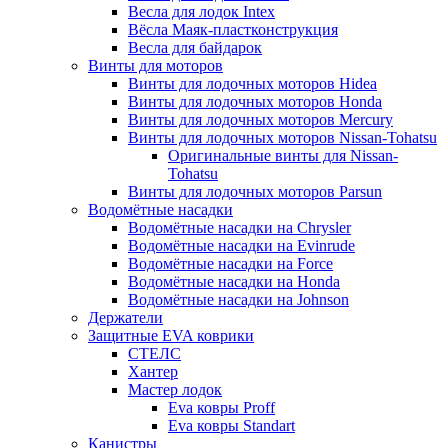
Весла для лодок Intex
Вёсла Маяк-пластконструкция
Весла для байдарок
Винты для моторов
Винты для лодочных моторов Hidea
Винты для лодочных моторов Honda
Винты для лодочных моторов Mercury
Винты для лодочных моторов Nissan-Tohatsu
Оригинальные винты для Nissan-
Tohatsu
Винты для лодочных моторов Parsun
Водомётные насадки
Водомётные насадки на Chrysler
Водомётные насадки на Evinrude
Водомётные насадки на Force
Водомётные насадки на Honda
Водомётные насадки на Johnson
Держатели
Защитные EVA коврики
СТЕЛС
Хантер
Мастер лодок
Eva ковры Proff
Eva ковры Standart
Канистры