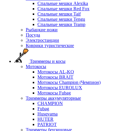
Спальные мешки Alexika
Спальные мешки Red Fox
Спальные мешки Taif
Спальные мешки Tengu
Спальные мешки Tramp
Рыбацкие ножи
Посуда
Электростанции
Коврики туристические
Триммеры и косы
Мотокосы
Мотокосы AL-KO
Мотокосы BRAIT
Мотокосы Champion (Чемпион)
Мотокосы EUROLUX
Мотокосы Fubag
Триммеры аккумуляторные
CHAMPION
Fubag
Husqvarna
HUTER
PATRIOT
Триммеры бензиновые