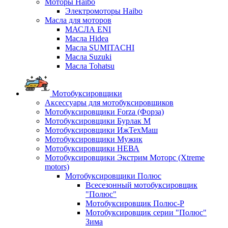
Моторы Haibo
Электромоторы Haibo
Масла для моторов
МАСЛА ENI
Масла Hidea
Масла SUMITACHI
Масла Suzuki
Масла Tohatsu
Мотобуксировщики
Аксессуары для мотобуксировщиков
Мотобуксировщики Forza (Форза)
Мотобуксировщики Бурлак М
Мотобуксировщики ИжТехМаш
Мотобуксировщики Мужик
Мотобуксировщики НЕВА
Мотобуксировщики Экстрим Моторс (Xtreme
motors)
Мотобуксировщики Полюс
Всесезонный мотобуксировщик
"Полюс"
Мотобуксировщик Полюс-Р
Мотобуксировщик серии "Полюс"
Зима