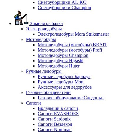
Снегоуборщики AL-KO
Снегоуборщики Champion
Зимная рыбалка
Электроледобуры
Электроледобуры Mora Strikemaster
Мотоледобуры
Мотоледобуры (мотобуры) BRAIT
Мотоледобуры (мотобуры) Profi
Мотоледобуры Champion
Мотоледобуры Higashi
Мотоледобуры Huter
Ручные ледобуры
Ручные ледобуры Барнаул
Ручные ледобуры Mora
Аксессуары для ледорубов
Газовые обогреватели
Газовое оборудование Следопыт
Сапоги
Вкладыши в сапоги
Сапоги EVASHOES
Сапоги Sardonix
Сапоги Вездеход
Сапоги Nordman