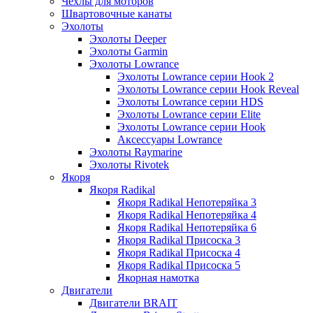
Чехлы для моторов
Швартовочные канаты
Эхолоты
Эхолоты Deeper
Эхолоты Garmin
Эхолоты Lowrance
Эхолоты Lowrance серии Hook 2
Эхолоты Lowrance серии Hook Reveal
Эхолоты Lowrance серии HDS
Эхолоты Lowrance серии Elite
Эхолоты Lowrance серии Hook
Аксессуары Lowrance
Эхолоты Raymarine
Эхолоты Rivotek
Якоря
Якоря Radikal
Якоря Radikal Непотеряйка 3
Якоря Radikal Непотеряйка 4
Якоря Radikal Непотеряйка 6
Якоря Radikal Присоска 3
Якоря Radikal Присоска 4
Якоря Radikal Присоска 5
Якорная намотка
Двигатели
Двигатели BRAIT