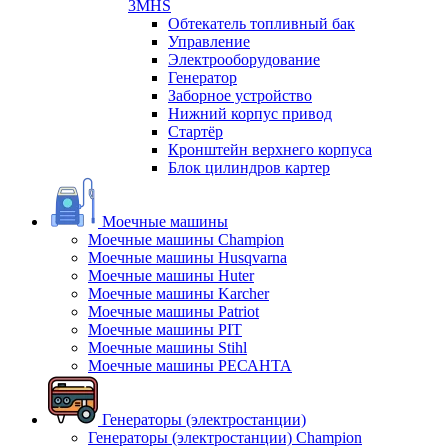
3MHS
Обтекатель топливный бак
Управление
Электрооборудование
Генератор
Заборное устройство
Нижний корпус привод
Стартёр
Кронштейн верхнего корпуса
Блок цилиндров картер
Моечные машины
Моечные машины Champion
Моечные машины Husqvarna
Моечные машины Huter
Моечные машины Karcher
Моечные машины Patriot
Моечные машины PIT
Моечные машины Stihl
Моечные машины РЕСАНТА
Генераторы (электростанции)
Генераторы (электростанции) Champion