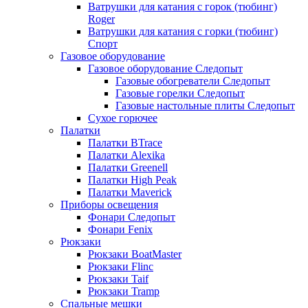
Ватрушки для катания с горок (тюбинг)
Roger
Ватрушки для катания с горки (тюбинг)
Спорт
Газовое оборудование
Газовое оборудование Следопыт
Газовые обогреватели Следопыт
Газовые горелки Следопыт
Газовые настольные плиты Следопыт
Сухое горючее
Палатки
Палатки BTrace
Палатки Alexika
Палатки Greenell
Палатки High Peak
Палатки Maverick
Приборы освещения
Фонари Следопыт
Фонари Fenix
Рюкзаки
Рюкзаки BoatMaster
Рюкзаки Flinc
Рюкзаки Taif
Рюкзаки Tramp
Спальные мешки