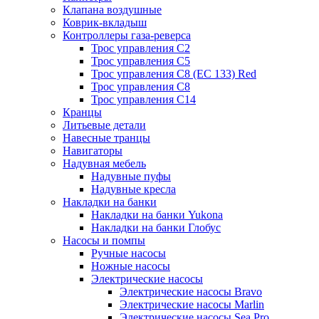
Клапана воздушные
Коврик-вкладыш
Контроллеры газа-реверса
Трос управления C2
Трос управления C5
Трос управления C8 (ЕС 133) Red
Трос управления C8
Трос управления C14
Кранцы
Литьевые детали
Навесные транцы
Навигаторы
Надувная мебель
Надувные пуфы
Надувные кресла
Накладки на банки
Накладки на банки Yukona
Накладки на банки Глобус
Насосы и помпы
Ручные насосы
Ножные насосы
Электрические насосы
Электрические насосы Bravo
Электрические насосы Marlin
Электрические насосы Sea Pro