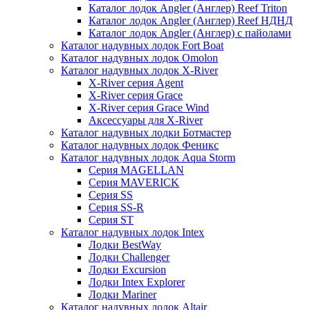
Каталог лодок Angler (Англер) Reef Triton
Каталог лодок Angler (Англер) Reef НДНД
Каталог лодок Angler (Англер) с пайолами
Каталог надувных лодок Fort Boat
Каталог надувных лодок Omolon
Каталог надувных лодок X-River
X-River серия Agent
X-River серия Grace
X-River серия Grace Wind
Аксессуары для X-River
Каталог надувных лодки Ботмастер
Каталог надувных лодок Феникc
Каталог надувных лодок Aqua Storm
Серия MAGELLAN
Серия MAVERICK
Серия SS
Серия SS-R
Серия ST
Каталог надувных лодок Intex
Лодки BestWay
Лодки Challenger
Лодки Excursion
Лодки Intex Explorer
Лодки Mariner
Каталог надувных лодок Altair