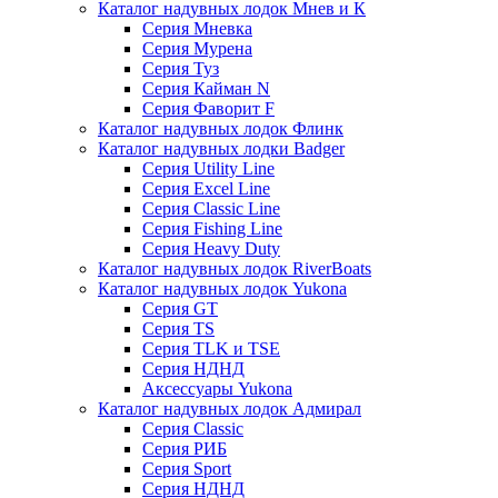
Каталог надувных лодок Мнев и К
Серия Мневка
Серия Мурена
Серия Туз
Серия Кайман N
Серия Фаворит F
Каталог надувных лодок Флинк
Каталог надувных лодки Badger
Серия Utility Line
Серия Excel Line
Серия Classic Line
Серия Fishing Line
Серия Heavy Duty
Каталог надувных лодок RiverBoats
Каталог надувных лодок Yukona
Серия GT
Серия TS
Серия TLK и TSE
Серия НДНД
Аксессуары Yukona
Каталог надувных лодок Адмирал
Серия Classic
Серия РИБ
Серия Sport
Серия НДНД