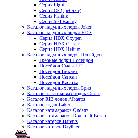
Серия Light
Серия CP (гребные)
Серия Fishing
Серия Self Bailing
Каталог надувных лодок Joker
Каталог надувных лодки HDX
Серия HDX Oxygen
Серия HDX Classic
Серия HDX Helium
Каталог надувных лодок Посейдон
Гребные лодки Посейдон
Посейдон Смарт LE
Посейдон Викинг
Посейдон Сапсан
Посейдон Касатка
Каталог надувных лодок Бриз
Каталог пластиковых лодок Стэлс
Каталог RIB лодок Albatros
Каталог лодок Laker
Каталог катамаранов Ondatra
Каталог катамаранов Вольный Ветер
Каталог катеров Barents
Каталог катеров Bayliner