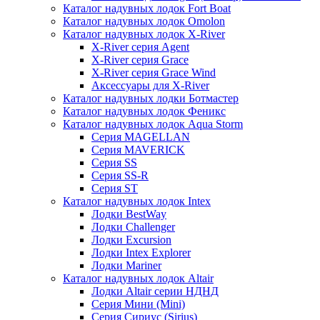
Каталог надувных лодок Fort Boat
Каталог надувных лодок Omolon
Каталог надувных лодок X-River
X-River серия Agent
X-River серия Grace
X-River серия Grace Wind
Аксессуары для X-River
Каталог надувных лодки Ботмастер
Каталог надувных лодок Феникc
Каталог надувных лодок Aqua Storm
Серия MAGELLAN
Серия MAVERICK
Серия SS
Серия SS-R
Серия ST
Каталог надувных лодок Intex
Лодки BestWay
Лодки Challenger
Лодки Excursion
Лодки Intex Explorer
Лодки Mariner
Каталог надувных лодок Altair
Лодки Altair серии НДНД
Серия Мини (Mini)
Серия Сириус (Sirius)