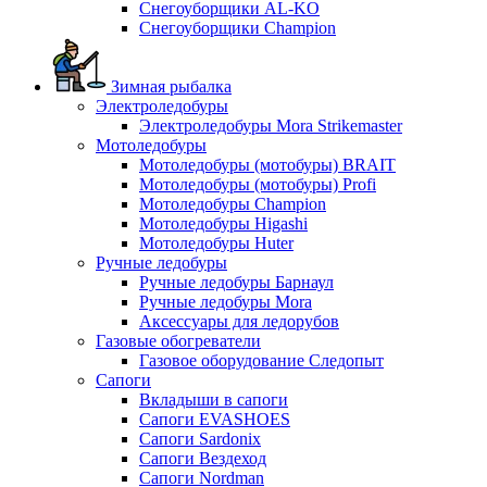
Снегоуборщики AL-KO
Снегоуборщики Champion
Зимная рыбалка
Электроледобуры
Электроледобуры Mora Strikemaster
Мотоледобуры
Мотоледобуры (мотобуры) BRAIT
Мотоледобуры (мотобуры) Profi
Мотоледобуры Champion
Мотоледобуры Higashi
Мотоледобуры Huter
Ручные ледобуры
Ручные ледобуры Барнаул
Ручные ледобуры Mora
Аксессуары для ледорубов
Газовые обогреватели
Газовое оборудование Следопыт
Сапоги
Вкладыши в сапоги
Сапоги EVASHOES
Сапоги Sardonix
Сапоги Вездеход
Сапоги Nordman