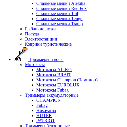
Спальные мешки Alexika
Спальные мешки Red Fox
Спальные мешки Taif
Спальные мешки Tengu
Спальные мешки Tramp
Рыбацкие ножи
Посуда
Электростанции
Коврики туристические
Триммеры и косы
Мотокосы
Мотокосы AL-KO
Мотокосы BRAIT
Мотокосы Champion (Чемпион)
Мотокосы EUROLUX
Мотокосы Fubag
Триммеры аккумуляторные
CHAMPION
Fubag
Husqvarna
HUTER
PATRIOT
Триммеры бензиновые