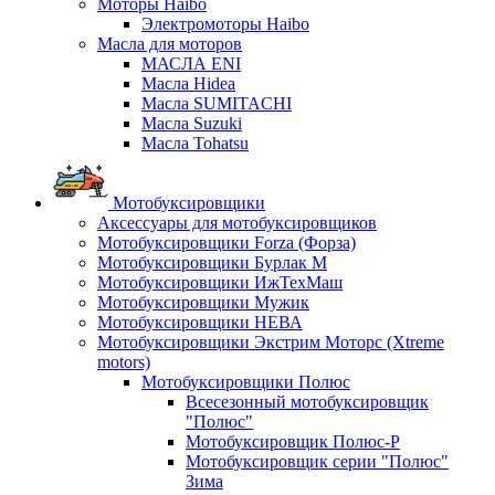
Моторы Haibo
Электромоторы Haibo
Масла для моторов
МАСЛА ENI
Масла Hidea
Масла SUMITACHI
Масла Suzuki
Масла Tohatsu
Мотобуксировщики
Аксессуары для мотобуксировщиков
Мотобуксировщики Forza (Форза)
Мотобуксировщики Бурлак М
Мотобуксировщики ИжТехМаш
Мотобуксировщики Мужик
Мотобуксировщики НЕВА
Мотобуксировщики Экстрим Моторс (Xtreme
motors)
Мотобуксировщики Полюс
Всесезонный мотобуксировщик
"Полюс"
Мотобуксировщик Полюс-Р
Мотобуксировщик серии "Полюс"
Зима