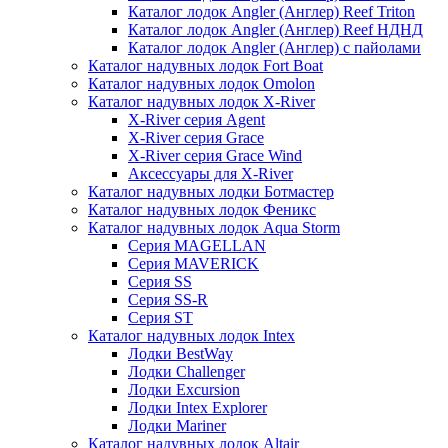
Каталог лодок Angler (Англер) Reef Triton
Каталог лодок Angler (Англер) Reef НДНД
Каталог лодок Angler (Англер) с пайолами
Каталог надувных лодок Fort Boat
Каталог надувных лодок Omolon
Каталог надувных лодок X-River
X-River серия Agent
X-River серия Grace
X-River серия Grace Wind
Аксессуары для X-River
Каталог надувных лодки Ботмастер
Каталог надувных лодок Феникc
Каталог надувных лодок Aqua Storm
Серия MAGELLAN
Серия MAVERICK
Серия SS
Серия SS-R
Серия ST
Каталог надувных лодок Intex
Лодки BestWay
Лодки Challenger
Лодки Excursion
Лодки Intex Explorer
Лодки Mariner
Каталог надувных лодок Altair