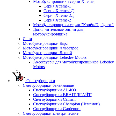
Мотобуксировщики серии Xtreme
Серия Xtreme-1
Серия Xtreme-1Д
Серия Xtreme-2Д
Серия Xtreme-2
Мотобуксировщики серии "Конёк-Горбунок"
Дополнительные опции для
мотобуксировщика
Сани
Мотобуксировщики Барс
Мотобуксировщики Альбатрос
Мотобуксировщики Леший
Мотобуксировщики Lebedev Motors
Аксессуары для мотобуксировщиков Lebedev
Motors
Снегоуборщики
Снегоуборщики бензиновые
Снегоуборщики AL-KO
Снегоуборщики BRAIT (БРАЙТ)
Снегоуборщики Caiman
Снегоуборщики Champion (Чемпион)
Снегоуборщики Gardenpro
Снегоуборщики электрические