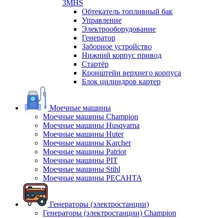
3MHS
Обтекатель топливный бак
Управление
Электрооборудование
Генератор
Заборное устройство
Нижний корпус привод
Стартёр
Кронштейн верхнего корпуса
Блок цилиндров картер
Моечные машины
Моечные машины Champion
Моечные машины Husqvarna
Моечные машины Huter
Моечные машины Karcher
Моечные машины Patriot
Моечные машины PIT
Моечные машины Stihl
Моечные машины РЕСАНТА
Генераторы (электростанции)
Генераторы (электростанции) Champion