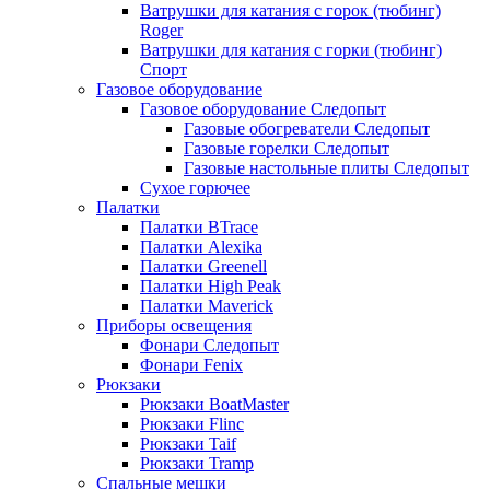
Ватрушки для катания с горок (тюбинг)
Roger
Ватрушки для катания с горки (тюбинг)
Спорт
Газовое оборудование
Газовое оборудование Следопыт
Газовые обогреватели Следопыт
Газовые горелки Следопыт
Газовые настольные плиты Следопыт
Сухое горючее
Палатки
Палатки BTrace
Палатки Alexika
Палатки Greenell
Палатки High Peak
Палатки Maverick
Приборы освещения
Фонари Следопыт
Фонари Fenix
Рюкзаки
Рюкзаки BoatMaster
Рюкзаки Flinc
Рюкзаки Taif
Рюкзаки Tramp
Спальные мешки