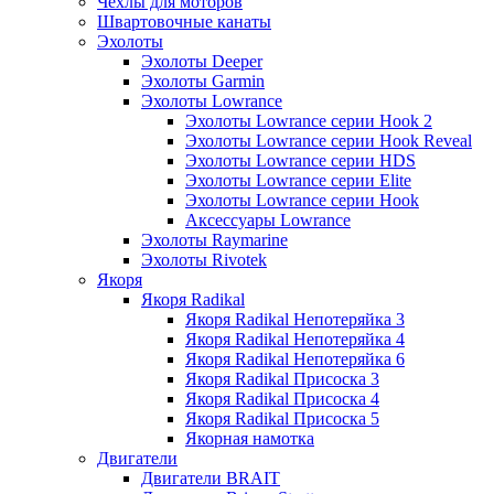
Чехлы для моторов
Швартовочные канаты
Эхолоты
Эхолоты Deeper
Эхолоты Garmin
Эхолоты Lowrance
Эхолоты Lowrance серии Hook 2
Эхолоты Lowrance серии Hook Reveal
Эхолоты Lowrance серии HDS
Эхолоты Lowrance серии Elite
Эхолоты Lowrance серии Hook
Аксессуары Lowrance
Эхолоты Raymarine
Эхолоты Rivotek
Якоря
Якоря Radikal
Якоря Radikal Непотеряйка 3
Якоря Radikal Непотеряйка 4
Якоря Radikal Непотеряйка 6
Якоря Radikal Присоска 3
Якоря Radikal Присоска 4
Якоря Radikal Присоска 5
Якорная намотка
Двигатели
Двигатели BRAIT