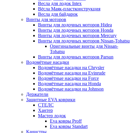
Весла для лодок Intex
Вёсла Маяк-пластконструкция
Весла для байдарок
Винты для моторов
Винты для лодочных моторов Hidea
Винты для лодочных моторов Honda
Винты для лодочных моторов Mercury
Винты для лодочных моторов Nissan-Tohatsu
Оригинальные винты для Nissan-
Tohatsu
Винты для лодочных моторов Parsun
Водомётные насадки
Водомётные насадки на Chrysler
Водомётные насадки на Evinrude
Водомётные насадки на Force
Водомётные насадки на Honda
Водомётные насадки на Johnson
Держатели
Защитные EVA коврики
СТЕЛС
Хантер
Мастер лодок
Eva ковры Proff
Eva ковры Standart
Канистры