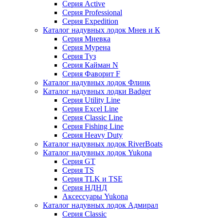
Серия Active
Серия Professional
Серия Expedition
Каталог надувных лодок Мнев и К
Серия Мневка
Серия Мурена
Серия Туз
Серия Кайман N
Серия Фаворит F
Каталог надувных лодок Флинк
Каталог надувных лодки Badger
Серия Utility Line
Серия Excel Line
Серия Classic Line
Серия Fishing Line
Серия Heavy Duty
Каталог надувных лодок RiverBoats
Каталог надувных лодок Yukona
Серия GT
Серия TS
Серия TLK и TSE
Серия НДНД
Аксессуары Yukona
Каталог надувных лодок Адмирал
Серия Classic