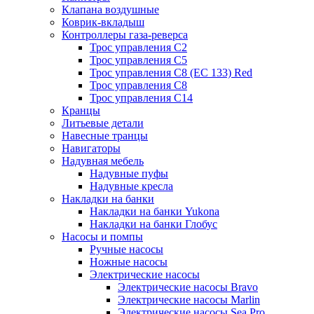
Клапана воздушные
Коврик-вкладыш
Контроллеры газа-реверса
Трос управления C2
Трос управления C5
Трос управления C8 (ЕС 133) Red
Трос управления C8
Трос управления C14
Кранцы
Литьевые детали
Навесные транцы
Навигаторы
Надувная мебель
Надувные пуфы
Надувные кресла
Накладки на банки
Накладки на банки Yukona
Накладки на банки Глобус
Насосы и помпы
Ручные насосы
Ножные насосы
Электрические насосы
Электрические насосы Bravo
Электрические насосы Marlin
Электрические насосы Sea Pro