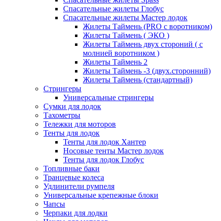
Спасательные жилеты Глобус
Спасательные жилеты Мастер лодок
Жилеты Таймень (PRO c воротником)
Жилеты Таймень ( ЭКО )
Жилеты Таймень двух стороний ( с
молнией воротником )
Жилеты Таймень 2
Жилеты Таймень -3 (двух.сторонний)
Жилеты Таймень (стандартный)
Стрингеры
Универсальные стрингеры
Сумки для лодок
Тахометры
Тележки для моторов
Тенты для лодок
Тенты для лодок Хантер
Носовые тенты Мастер лодок
Тенты для лодок Глобус
Топливные баки
Транцевые колеса
Удлинители румпеля
Универсальные крепежные блоки
Чапсы
Черпаки для лодки