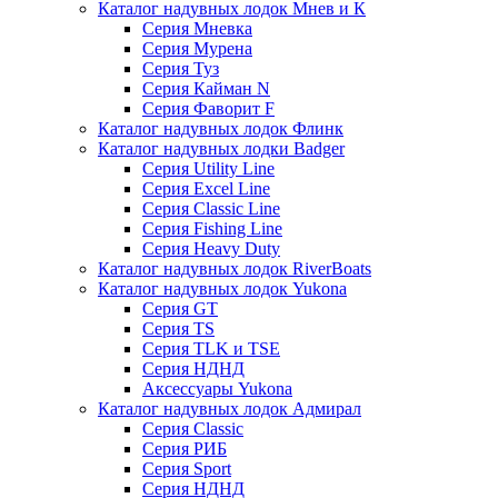
Каталог надувных лодок Мнев и К
Серия Мневка
Серия Мурена
Серия Туз
Серия Кайман N
Серия Фаворит F
Каталог надувных лодок Флинк
Каталог надувных лодки Badger
Серия Utility Line
Серия Excel Line
Серия Classic Line
Серия Fishing Line
Серия Heavy Duty
Каталог надувных лодок RiverBoats
Каталог надувных лодок Yukona
Серия GT
Серия TS
Серия TLK и TSE
Серия НДНД
Аксессуары Yukona
Каталог надувных лодок Адмирал
Серия Classic
Серия РИБ
Серия Sport
Серия НДНД