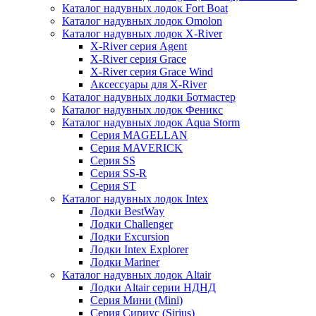
Каталог надувных лодок Fort Boat
Каталог надувных лодок Omolon
Каталог надувных лодок X-River
X-River серия Agent
X-River серия Grace
X-River серия Grace Wind
Аксессуары для X-River
Каталог надувных лодки Ботмастер
Каталог надувных лодок Феникc
Каталог надувных лодок Aqua Storm
Серия MAGELLAN
Серия MAVERICK
Серия SS
Серия SS-R
Серия ST
Каталог надувных лодок Intex
Лодки BestWay
Лодки Challenger
Лодки Excursion
Лодки Intex Explorer
Лодки Mariner
Каталог надувных лодок Altair
Лодки Altair серии НДНД
Серия Мини (Mini)
Серия Сириус (Sirius)