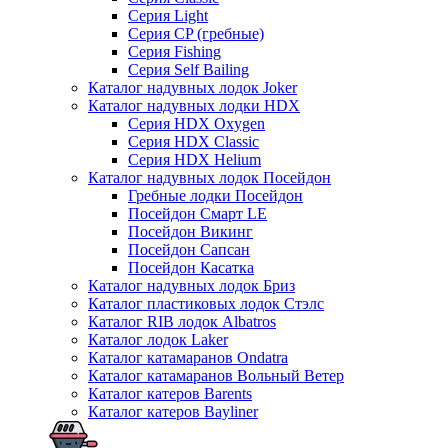
Серия Light
Серия CP (гребные)
Серия Fishing
Серия Self Bailing
Каталог надувных лодок Joker
Каталог надувных лодки HDX
Серия HDX Oxygen
Серия HDX Classic
Серия HDX Helium
Каталог надувных лодок Посейдон
Гребные лодки Посейдон
Посейдон Смарт LE
Посейдон Викинг
Посейдон Сапсан
Посейдон Касатка
Каталог надувных лодок Бриз
Каталог пластиковых лодок Стэлс
Каталог RIB лодок Albatros
Каталог лодок Laker
Каталог катамаранов Ondatra
Каталог катамаранов Вольный Ветер
Каталог катеров Barents
Каталог катеров Bayliner