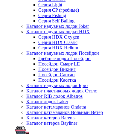
Серия Light
Серия CP (гребные)
Серия Fishing
Серия Self Bailing
Каталог надувных лодок Joker
Каталог надувных лодки HDX
Серия HDX Oxygen
Серия HDX Classic
Серия HDX Helium
Каталог надувных лодок Посейдон
Гребные лодки Посейдон
Посейдон Смарт LE
Посейдон Викинг
Посейдон Сапсан
Посейдон Касатка
Каталог надувных лодок Бриз
Каталог пластиковых лодок Стэлс
Каталог RIB лодок Albatros
Каталог лодок Laker
Каталог катамаранов Ondatra
Каталог катамаранов Вольный Ветер
Каталог катеров Barents
Каталог катеров Bayliner