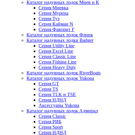
Каталог надувных лодок Мнев и К
Серия Мневка
Серия Мурена
Серия Туз
Серия Кайман N
Серия Фаворит F
Каталог надувных лодок Флинк
Каталог надувных лодки Badger
Серия Utility Line
Серия Excel Line
Серия Classic Line
Серия Fishing Line
Серия Heavy Duty
Каталог надувных лодок RiverBoats
Каталог надувных лодок Yukona
Серия GT
Серия TS
Серия TLK и TSE
Серия НДНД
Аксессуары Yukona
Каталог надувных лодок Адмирал
Серия Classic
Серия РИБ
Серия Sport
Серия НДНД