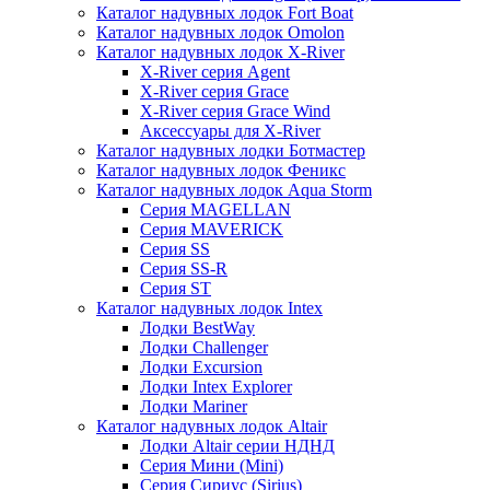
Каталог надувных лодок Fort Boat
Каталог надувных лодок Omolon
Каталог надувных лодок X-River
X-River серия Agent
X-River серия Grace
X-River серия Grace Wind
Аксессуары для X-River
Каталог надувных лодки Ботмастер
Каталог надувных лодок Феникc
Каталог надувных лодок Aqua Storm
Серия MAGELLAN
Серия MAVERICK
Серия SS
Серия SS-R
Серия ST
Каталог надувных лодок Intex
Лодки BestWay
Лодки Challenger
Лодки Excursion
Лодки Intex Explorer
Лодки Mariner
Каталог надувных лодок Altair
Лодки Altair серии НДНД
Серия Мини (Mini)
Серия Сириус (Sirius)