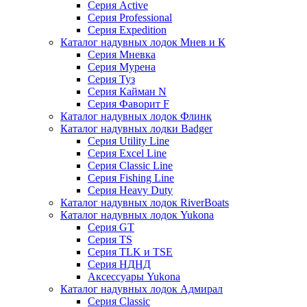
Серия Active
Серия Professional
Серия Expedition
Каталог надувных лодок Мнев и К
Серия Мневка
Серия Мурена
Серия Туз
Серия Кайман N
Серия Фаворит F
Каталог надувных лодок Флинк
Каталог надувных лодки Badger
Серия Utility Line
Серия Excel Line
Серия Classic Line
Серия Fishing Line
Серия Heavy Duty
Каталог надувных лодок RiverBoats
Каталог надувных лодок Yukona
Серия GT
Серия TS
Серия TLK и TSE
Серия НДНД
Аксессуары Yukona
Каталог надувных лодок Адмирал
Серия Classic