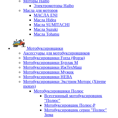
Моторы Haibo
Электромоторы Haibo
Масла для моторов
МАСЛА ENI
Масла Hidea
Масла SUMITACHI
Масла Suzuki
Масла Tohatsu
Мотобуксировщики
Аксессуары для мотобуксировщиков
Мотобуксировщики Forza (Форза)
Мотобуксировщики Бурлак М
Мотобуксировщики ИжТехМаш
Мотобуксировщики Мужик
Мотобуксировщики НЕВА
Мотобуксировщики Экстрим Моторс (Xtreme
motors)
Мотобуксировщики Полюс
Всесезонный мотобуксировщик
"Полюс"
Мотобуксировщик Полюс-Р
Мотобуксировщик серии "Полюс"
Зима