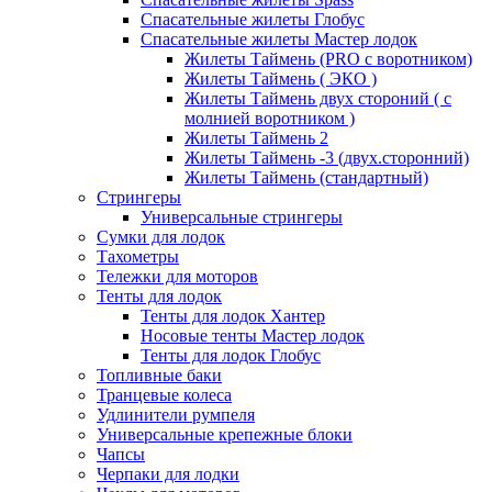
Спасательные жилеты Глобус
Спасательные жилеты Мастер лодок
Жилеты Таймень (PRO c воротником)
Жилеты Таймень ( ЭКО )
Жилеты Таймень двух стороний ( с
молнией воротником )
Жилеты Таймень 2
Жилеты Таймень -3 (двух.сторонний)
Жилеты Таймень (стандартный)
Стрингеры
Универсальные стрингеры
Сумки для лодок
Тахометры
Тележки для моторов
Тенты для лодок
Тенты для лодок Хантер
Носовые тенты Мастер лодок
Тенты для лодок Глобус
Топливные баки
Транцевые колеса
Удлинители румпеля
Универсальные крепежные блоки
Чапсы
Черпаки для лодки