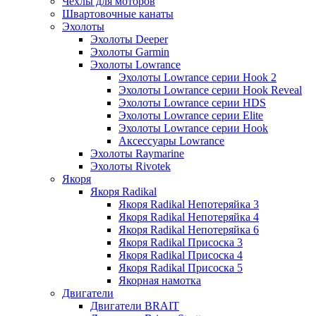
Чехлы для моторов
Швартовочные канаты
Эхолоты
Эхолоты Deeper
Эхолоты Garmin
Эхолоты Lowrance
Эхолоты Lowrance серии Hook 2
Эхолоты Lowrance серии Hook Reveal
Эхолоты Lowrance серии HDS
Эхолоты Lowrance серии Elite
Эхолоты Lowrance серии Hook
Аксессуары Lowrance
Эхолоты Raymarine
Эхолоты Rivotek
Якоря
Якоря Radikal
Якоря Radikal Непотеряйка 3
Якоря Radikal Непотеряйка 4
Якоря Radikal Непотеряйка 6
Якоря Radikal Присоска 3
Якоря Radikal Присоска 4
Якоря Radikal Присоска 5
Якорная намотка
Двигатели
Двигатели BRAIT