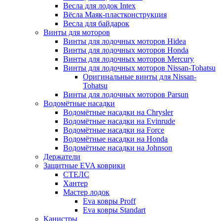
Весла для лодок Intex
Вёсла Маяк-пластконструкция
Весла для байдарок
Винты для моторов
Винты для лодочных моторов Hidea
Винты для лодочных моторов Honda
Винты для лодочных моторов Mercury
Винты для лодочных моторов Nissan-Tohatsu
Оригинальные винты для Nissan-
Tohatsu
Винты для лодочных моторов Parsun
Водомётные насадки
Водомётные насадки на Chrysler
Водомётные насадки на Evinrude
Водомётные насадки на Force
Водомётные насадки на Honda
Водомётные насадки на Johnson
Держатели
Защитные EVA коврики
СТЕЛС
Хантер
Мастер лодок
Eva ковры Proff
Eva ковры Standart
Канистры