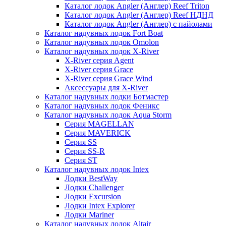
Каталог лодок Angler (Англер) Reef Triton
Каталог лодок Angler (Англер) Reef НДНД
Каталог лодок Angler (Англер) с пайолами
Каталог надувных лодок Fort Boat
Каталог надувных лодок Omolon
Каталог надувных лодок X-River
X-River серия Agent
X-River серия Grace
X-River серия Grace Wind
Аксессуары для X-River
Каталог надувных лодки Ботмастер
Каталог надувных лодок Феникc
Каталог надувных лодок Aqua Storm
Серия MAGELLAN
Серия MAVERICK
Серия SS
Серия SS-R
Серия ST
Каталог надувных лодок Intex
Лодки BestWay
Лодки Challenger
Лодки Excursion
Лодки Intex Explorer
Лодки Mariner
Каталог надувных лодок Altair