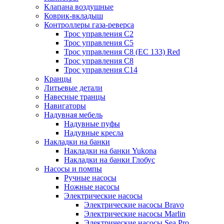
Клапана воздушные
Коврик-вкладыш
Контроллеры газа-реверса
Трос управления C2
Трос управления C5
Трос управления C8 (ЕС 133) Red
Трос управления C8
Трос управления C14
Кранцы
Литьевые детали
Навесные транцы
Навигаторы
Надувная мебель
Надувные пуфы
Надувные кресла
Накладки на банки
Накладки на банки Yukona
Накладки на банки Глобус
Насосы и помпы
Ручные насосы
Ножные насосы
Электрические насосы
Электрические насосы Bravo
Электрические насосы Marlin
Электрические насосы Sea Pro