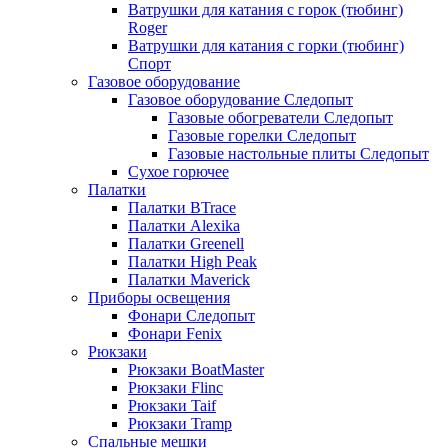
Ватрушки для катания с горок (тюбинг)
Roger
Ватрушки для катания с горки (тюбинг)
Спорт
Газовое оборудование
Газовое оборудование Следопыт
Газовые обогреватели Следопыт
Газовые горелки Следопыт
Газовые настольные плиты Следопыт
Сухое горючее
Палатки
Палатки BTrace
Палатки Alexika
Палатки Greenell
Палатки High Peak
Палатки Maverick
Приборы освещения
Фонари Следопыт
Фонари Fenix
Рюкзаки
Рюкзаки BoatMaster
Рюкзаки Flinc
Рюкзаки Taif
Рюкзаки Tramp
Спальные мешки