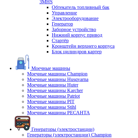
3MHS
Обтекатель топливный бак
Управление
Электрооборудование
Генератор
Заборное устройство
Нижний корпус привод
Стартёр
Кронштейн верхнего корпуса
Блок цилиндров картер
Моечные машины
Моечные машины Champion
Моечные машины Husqvarna
Моечные машины Huter
Моечные машины Karcher
Моечные машины Patriot
Моечные машины PIT
Моечные машины Stihl
Моечные машины РЕСАНТА
Генераторы (электростанции)
Генераторы (электростанции) Champion