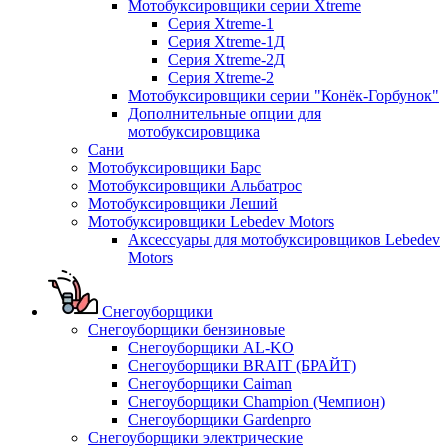
Мотобуксировщики серии Xtreme
Серия Xtreme-1
Серия Xtreme-1Д
Серия Xtreme-2Д
Серия Xtreme-2
Мотобуксировщики серии "Конёк-Горбунок"
Дополнительные опции для
мотобуксировщика
Сани
Мотобуксировщики Барс
Мотобуксировщики Альбатрос
Мотобуксировщики Леший
Мотобуксировщики Lebedev Motors
Аксессуары для мотобуксировщиков Lebedev
Motors
Снегоуборщики
Снегоуборщики бензиновые
Снегоуборщики AL-KO
Снегоуборщики BRAIT (БРАЙТ)
Снегоуборщики Caiman
Снегоуборщики Champion (Чемпион)
Снегоуборщики Gardenpro
Снегоуборщики электрические