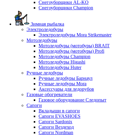
Снегоуборщики AL-KO
Снегоуборщики Champion
Зимная рыбалка
Электроледобуры
Электроледобуры Mora Strikemaster
Мотоледобуры
Мотоледобуры (мотобуры) BRAIT
Мотоледобуры (мотобуры) Profi
Мотоледобуры Champion
Мотоледобуры Higashi
Мотоледобуры Huter
Ручные ледобуры
Ручные ледобуры Барнаул
Ручные ледобуры Mora
Аксессуары для ледорубов
Газовые обогреватели
Газовое оборудование Следопыт
Сапоги
Вкладыши в сапоги
Сапоги EVASHOES
Сапоги Sardonix
Сапоги Вездеход
Сапоги Nordman