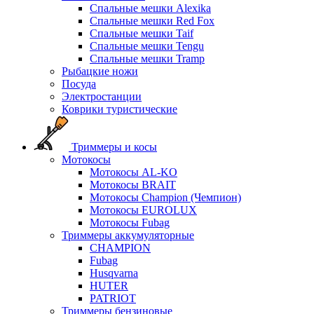
Спальные мешки Alexika
Спальные мешки Red Fox
Спальные мешки Taif
Спальные мешки Tengu
Спальные мешки Tramp
Рыбацкие ножи
Посуда
Электростанции
Коврики туристические
Триммеры и косы
Мотокосы
Мотокосы AL-KO
Мотокосы BRAIT
Мотокосы Champion (Чемпион)
Мотокосы EUROLUX
Мотокосы Fubag
Триммеры аккумуляторные
CHAMPION
Fubag
Husqvarna
HUTER
PATRIOT
Триммеры бензиновые