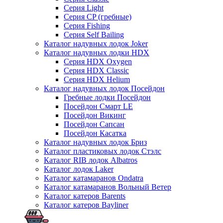
Серия Light
Серия CP (гребные)
Серия Fishing
Серия Self Bailing
Каталог надувных лодок Joker
Каталог надувных лодки HDX
Серия HDX Oxygen
Серия HDX Classic
Серия HDX Helium
Каталог надувных лодок Посейдон
Гребные лодки Посейдон
Посейдон Смарт LE
Посейдон Викинг
Посейдон Сапсан
Посейдон Касатка
Каталог надувных лодок Бриз
Каталог пластиковых лодок Стэлс
Каталог RIB лодок Albatros
Каталог лодок Laker
Каталог катамаранов Ondatra
Каталог катамаранов Вольный Ветер
Каталог катеров Barents
Каталог катеров Bayliner