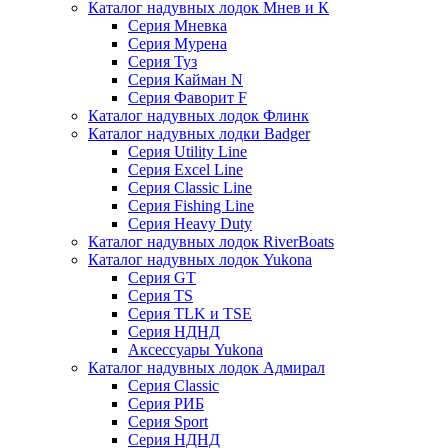
Каталог надувных лодок Мнев и К
Серия Мневка
Серия Мурена
Серия Туз
Серия Кайман N
Серия Фаворит F
Каталог надувных лодок Флинк
Каталог надувных лодки Badger
Серия Utility Line
Серия Excel Line
Серия Classic Line
Серия Fishing Line
Серия Heavy Duty
Каталог надувных лодок RiverBoats
Каталог надувных лодок Yukona
Серия GT
Серия TS
Серия TLK и TSE
Серия НДНД
Аксессуары Yukona
Каталог надувных лодок Адмирал
Серия Classic
Серия РИБ
Серия Sport
Серия НДНД