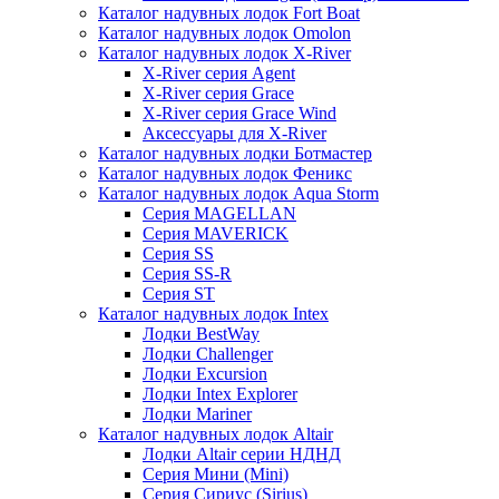
Каталог надувных лодок Fort Boat
Каталог надувных лодок Omolon
Каталог надувных лодок X-River
X-River серия Agent
X-River серия Grace
X-River серия Grace Wind
Аксессуары для X-River
Каталог надувных лодки Ботмастер
Каталог надувных лодок Феникc
Каталог надувных лодок Aqua Storm
Серия MAGELLAN
Серия MAVERICK
Серия SS
Серия SS-R
Серия ST
Каталог надувных лодок Intex
Лодки BestWay
Лодки Challenger
Лодки Excursion
Лодки Intex Explorer
Лодки Mariner
Каталог надувных лодок Altair
Лодки Altair серии НДНД
Серия Мини (Mini)
Серия Сириус (Sirius)