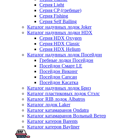
Серия Light
Серия CP (гребные)
Серия Fishing
Серия Self Bailing
Каталог надувных лодок Joker
Каталог надувных лодки HDX
Серия HDX Oxygen
Серия HDX Classic
Серия HDX Helium
Каталог надувных лодок Посейдон
Гребные лодки Посейдон
Посейдон Смарт LE
Посейдон Викинг
Посейдон Сапсан
Посейдон Касатка
Каталог надувных лодок Бриз
Каталог пластиковых лодок Стэлс
Каталог RIB лодок Albatros
Каталог лодок Laker
Каталог катамаранов Ondatra
Каталог катамаранов Вольный Ветер
Каталог катеров Barents
Каталог катеров Bayliner