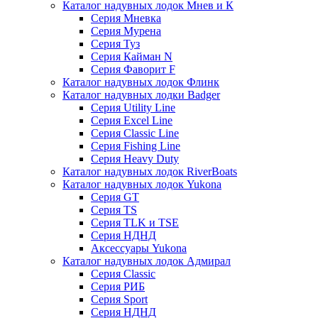
Каталог надувных лодок Мнев и К
Серия Мневка
Серия Мурена
Серия Туз
Серия Кайман N
Серия Фаворит F
Каталог надувных лодок Флинк
Каталог надувных лодки Badger
Серия Utility Line
Серия Excel Line
Серия Classic Line
Серия Fishing Line
Серия Heavy Duty
Каталог надувных лодок RiverBoats
Каталог надувных лодок Yukona
Серия GT
Серия TS
Серия TLK и TSE
Серия НДНД
Аксессуары Yukona
Каталог надувных лодок Адмирал
Серия Classic
Серия РИБ
Серия Sport
Серия НДНД