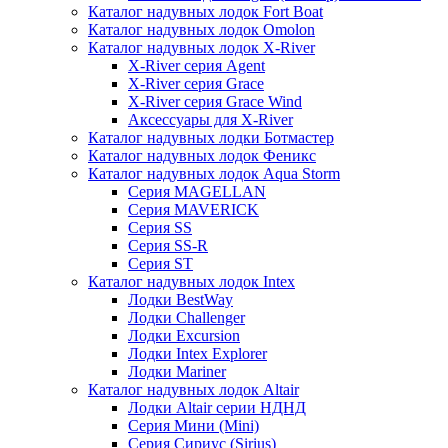
Каталог надувных лодок Fort Boat
Каталог надувных лодок Omolon
Каталог надувных лодок X-River
X-River серия Agent
X-River серия Grace
X-River серия Grace Wind
Аксессуары для X-River
Каталог надувных лодки Ботмастер
Каталог надувных лодок Феникc
Каталог надувных лодок Aqua Storm
Серия MAGELLAN
Серия MAVERICK
Серия SS
Серия SS-R
Серия ST
Каталог надувных лодок Intex
Лодки BestWay
Лодки Challenger
Лодки Excursion
Лодки Intex Explorer
Лодки Mariner
Каталог надувных лодок Altair
Лодки Altair серии НДНД
Серия Мини (Mini)
Серия Сириус (Sirius)