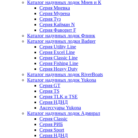
Каталог надувных лодок Мнев и К
Серия Мневка
Серия Мурена
Серия Туз
Серия Кайман N
Серия Фаворит F
Каталог надувных лодок Флинк
Каталог надувных лодки Badger
Серия Utility Line
Серия Excel Line
Серия Classic Line
Серия Fishing Line
Серия Heavy Duty
Каталог надувных лодок RiverBoats
Каталог надувных лодок Yukona
Серия GT
Серия TS
Серия TLK и TSE
Серия НДНД
Аксессуары Yukona
Каталог надувных лодок Адмирал
Серия Classic
Серия РИБ
Серия Sport
Серия НДНД