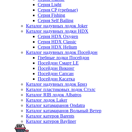
Серия Light
Серия CP (гребные)
Серия Fishing
Серия Self Bailing
Каталог надувных лодок Joker
Каталог надувных лодки HDX
Серия HDX Oxygen
Серия HDX Classic
Серия HDX Helium
Каталог надувных лодок Посейдон
Гребные лодки Посейдон
Посейдон Смарт LE
Посейдон Викинг
Посейдон Сапсан
Посейдон Касатка
Каталог надувных лодок Бриз
Каталог пластиковых лодок Стэлс
Каталог RIB лодок Albatros
Каталог лодок Laker
Каталог катамаранов Ondatra
Каталог катамаранов Вольный Ветер
Каталог катеров Barents
Каталог катеров Bayliner