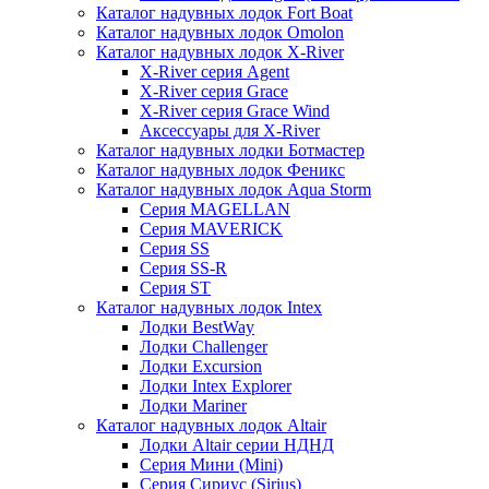
Каталог надувных лодок Fort Boat
Каталог надувных лодок Omolon
Каталог надувных лодок X-River
X-River серия Agent
X-River серия Grace
X-River серия Grace Wind
Аксессуары для X-River
Каталог надувных лодки Ботмастер
Каталог надувных лодок Феникc
Каталог надувных лодок Aqua Storm
Серия MAGELLAN
Серия MAVERICK
Серия SS
Серия SS-R
Серия ST
Каталог надувных лодок Intex
Лодки BestWay
Лодки Challenger
Лодки Excursion
Лодки Intex Explorer
Лодки Mariner
Каталог надувных лодок Altair
Лодки Altair серии НДНД
Серия Мини (Mini)
Серия Сириус (Sirius)