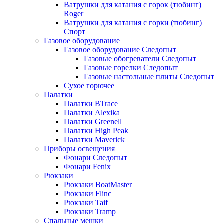
Ватрушки для катания с горок (тюбинг)
Roger
Ватрушки для катания с горки (тюбинг)
Спорт
Газовое оборудование
Газовое оборудование Следопыт
Газовые обогреватели Следопыт
Газовые горелки Следопыт
Газовые настольные плиты Следопыт
Сухое горючее
Палатки
Палатки BTrace
Палатки Alexika
Палатки Greenell
Палатки High Peak
Палатки Maverick
Приборы освещения
Фонари Следопыт
Фонари Fenix
Рюкзаки
Рюкзаки BoatMaster
Рюкзаки Flinc
Рюкзаки Taif
Рюкзаки Tramp
Спальные мешки