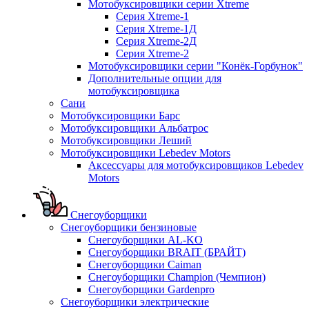
Мотобуксировщики серии Xtreme
Серия Xtreme-1
Серия Xtreme-1Д
Серия Xtreme-2Д
Серия Xtreme-2
Мотобуксировщики серии "Конёк-Горбунок"
Дополнительные опции для
мотобуксировщика
Сани
Мотобуксировщики Барс
Мотобуксировщики Альбатрос
Мотобуксировщики Леший
Мотобуксировщики Lebedev Motors
Аксессуары для мотобуксировщиков Lebedev
Motors
Снегоуборщики
Снегоуборщики бензиновые
Снегоуборщики AL-KO
Снегоуборщики BRAIT (БРАЙТ)
Снегоуборщики Caiman
Снегоуборщики Champion (Чемпион)
Снегоуборщики Gardenpro
Снегоуборщики электрические