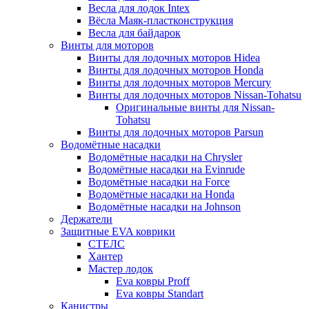
Весла для лодок Intex
Вёсла Маяк-пластконструкция
Весла для байдарок
Винты для моторов
Винты для лодочных моторов Hidea
Винты для лодочных моторов Honda
Винты для лодочных моторов Mercury
Винты для лодочных моторов Nissan-Tohatsu
Оригинальные винты для Nissan-
Tohatsu
Винты для лодочных моторов Parsun
Водомётные насадки
Водомётные насадки на Chrysler
Водомётные насадки на Evinrude
Водомётные насадки на Force
Водомётные насадки на Honda
Водомётные насадки на Johnson
Держатели
Защитные EVA коврики
СТЕЛС
Хантер
Мастер лодок
Eva ковры Proff
Eva ковры Standart
Канистры