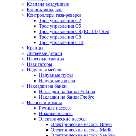
Клапана воздушные
Коврик-вкладыш
Контроллеры газа-реверса
Трос управления C2
Трос управления C5
Трос управления C8 (ЕС 133) Red
Трос управления C8
Трос управления C14
Кранцы
Литьевые детали
Навесные транцы
Навигаторы
Надувная мебель
Надувные пуфы
Надувные кресла
Накладки на банки
Накладки на банки Yukona
Накладки на банки Глобус
Насосы и помпы
Ручные насосы
Ножные насосы
Электрические насосы
Электрические насосы Bravo
Электрические насосы Marlin
Электрические насосы Sea Pro