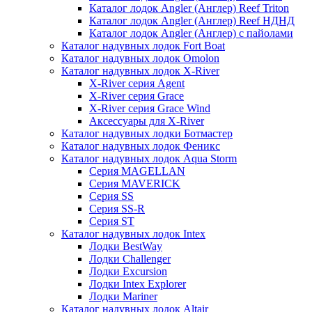
Каталог лодок Angler (Англер) Reef Triton
Каталог лодок Angler (Англер) Reef НДНД
Каталог лодок Angler (Англер) с пайолами
Каталог надувных лодок Fort Boat
Каталог надувных лодок Omolon
Каталог надувных лодок X-River
X-River серия Agent
X-River серия Grace
X-River серия Grace Wind
Аксессуары для X-River
Каталог надувных лодки Ботмастер
Каталог надувных лодок Феникc
Каталог надувных лодок Aqua Storm
Серия MAGELLAN
Серия MAVERICK
Серия SS
Серия SS-R
Серия ST
Каталог надувных лодок Intex
Лодки BestWay
Лодки Challenger
Лодки Excursion
Лодки Intex Explorer
Лодки Mariner
Каталог надувных лодок Altair