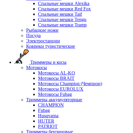
Спальные мешки Alexika
Спальные мешки Red Fox
Спальные мешки Taif
Спальные мешки Tengu
Спальные мешки Tramp
Рыбацкие ножи
Посуда
Электростанции
Коврики туристические
Триммеры и косы
Мотокосы
Мотокосы AL-KO
Мотокосы BRAIT
Мотокосы Champion (Чемпион)
Мотокосы EUROLUX
Мотокосы Fubag
Триммеры аккумуляторные
CHAMPION
Fubag
Husqvarna
HUTER
PATRIOT
Триммеры бензиновые