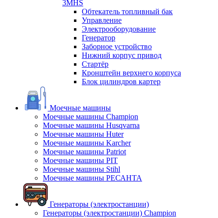
3MHS
Обтекатель топливный бак
Управление
Электрооборудование
Генератор
Заборное устройство
Нижний корпус привод
Стартёр
Кронштейн верхнего корпуса
Блок цилиндров картер
Моечные машины
Моечные машины Champion
Моечные машины Husqvarna
Моечные машины Huter
Моечные машины Karcher
Моечные машины Patriot
Моечные машины PIT
Моечные машины Stihl
Моечные машины РЕСАНТА
Генераторы (электростанции)
Генераторы (электростанции) Champion