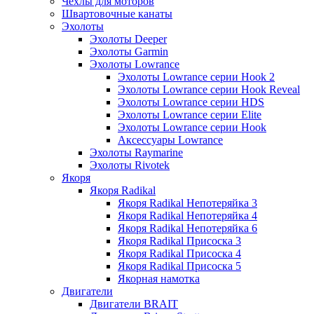
Чехлы для моторов
Швартовочные канаты
Эхолоты
Эхолоты Deeper
Эхолоты Garmin
Эхолоты Lowrance
Эхолоты Lowrance серии Hook 2
Эхолоты Lowrance серии Hook Reveal
Эхолоты Lowrance серии HDS
Эхолоты Lowrance серии Elite
Эхолоты Lowrance серии Hook
Аксессуары Lowrance
Эхолоты Raymarine
Эхолоты Rivotek
Якоря
Якоря Radikal
Якоря Radikal Непотеряйка 3
Якоря Radikal Непотеряйка 4
Якоря Radikal Непотеряйка 6
Якоря Radikal Присоска 3
Якоря Radikal Присоска 4
Якоря Radikal Присоска 5
Якорная намотка
Двигатели
Двигатели BRAIT