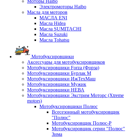
Моторы Haibo
Электромоторы Haibo
Масла для моторов
МАСЛА ENI
Масла Hidea
Масла SUMITACHI
Масла Suzuki
Масла Tohatsu
Мотобуксировщики
Аксессуары для мотобуксировщиков
Мотобуксировщики Forza (Форза)
Мотобуксировщики Бурлак М
Мотобуксировщики ИжТехМаш
Мотобуксировщики Мужик
Мотобуксировщики НЕВА
Мотобуксировщики Экстрим Моторс (Xtreme
motors)
Мотобуксировщики Полюс
Всесезонный мотобуксировщик
"Полюс"
Мотобуксировщик Полюс-Р
Мотобуксировщик серии "Полюс"
Зима