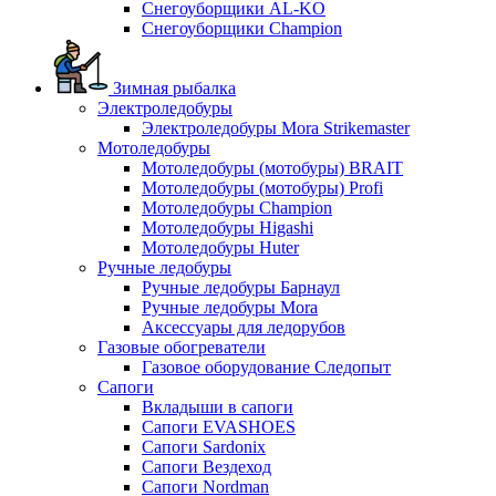
Снегоуборщики AL-KO
Снегоуборщики Champion
Зимная рыбалка
Электроледобуры
Электроледобуры Mora Strikemaster
Мотоледобуры
Мотоледобуры (мотобуры) BRAIT
Мотоледобуры (мотобуры) Profi
Мотоледобуры Champion
Мотоледобуры Higashi
Мотоледобуры Huter
Ручные ледобуры
Ручные ледобуры Барнаул
Ручные ледобуры Mora
Аксессуары для ледорубов
Газовые обогреватели
Газовое оборудование Следопыт
Сапоги
Вкладыши в сапоги
Сапоги EVASHOES
Сапоги Sardonix
Сапоги Вездеход
Сапоги Nordman