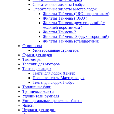
Спасательные жилеты Глобус
Спасательные жилеты Мастер лодок
Жилеты Таймень (PRO c воротником)
Жилеты Таймень ( ЭКО )
Жилеты Таймень двух стороний ( с
молнией воротником )
Жилеты Таймень 2
Жилеты Таймень -3 (двух.сторонний)
Жилеты Таймень (стандартный)
Стрингеры
Универсальные стрингеры
Сумки для лодок
Тахометры
Тележки для моторов
Тенты для лодок
Тенты для лодок Хантер
Носовые тенты Мастер лодок
Тенты для лодок Глобус
Топливные баки
Транцевые колеса
Удлинители румпеля
Универсальные крепежные блоки
Чапсы
Черпаки для лодки