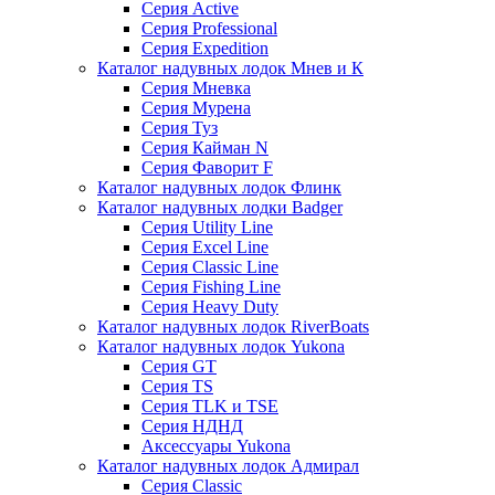
Серия Active
Серия Professional
Серия Expedition
Каталог надувных лодок Мнев и К
Серия Мневка
Серия Мурена
Серия Туз
Серия Кайман N
Серия Фаворит F
Каталог надувных лодок Флинк
Каталог надувных лодки Badger
Серия Utility Line
Серия Excel Line
Серия Classic Line
Серия Fishing Line
Серия Heavy Duty
Каталог надувных лодок RiverBoats
Каталог надувных лодок Yukona
Серия GT
Серия TS
Серия TLK и TSE
Серия НДНД
Аксессуары Yukona
Каталог надувных лодок Адмирал
Серия Classic