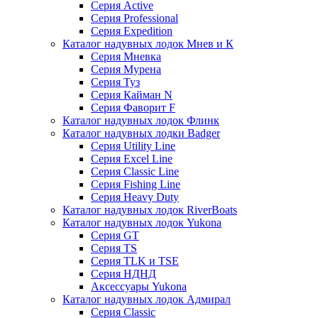
Серия Active
Серия Professional
Серия Expedition
Каталог надувных лодок Мнев и К
Серия Мневка
Серия Мурена
Серия Туз
Серия Кайман N
Серия Фаворит F
Каталог надувных лодок Флинк
Каталог надувных лодки Badger
Серия Utility Line
Серия Excel Line
Серия Classic Line
Серия Fishing Line
Серия Heavy Duty
Каталог надувных лодок RiverBoats
Каталог надувных лодок Yukona
Серия GT
Серия TS
Серия TLK и TSE
Серия НДНД
Аксессуары Yukona
Каталог надувных лодок Адмирал
Серия Classic