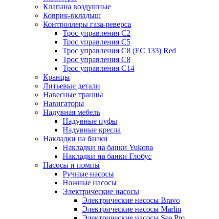
Клапана воздушные
Коврик-вкладыш
Контроллеры газа-реверса
Трос управления C2
Трос управления C5
Трос управления C8 (ЕС 133) Red
Трос управления C8
Трос управления C14
Кранцы
Литьевые детали
Навесные транцы
Навигаторы
Надувная мебель
Надувные пуфы
Надувные кресла
Накладки на банки
Накладки на банки Yukona
Накладки на банки Глобус
Насосы и помпы
Ручные насосы
Ножные насосы
Электрические насосы
Электрические насосы Bravo
Электрические насосы Marlin
Электрические насосы Sea Pro