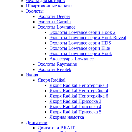
Чехлы для моторов
Швартовочные канаты
Эхолоты
Эхолоты Deeper
Эхолоты Garmin
Эхолоты Lowrance
Эхолоты Lowrance серии Hook 2
Эхолоты Lowrance серии Hook Reveal
Эхолоты Lowrance серии HDS
Эхолоты Lowrance серии Elite
Эхолоты Lowrance серии Hook
Аксессуары Lowrance
Эхолоты Raymarine
Эхолоты Rivotek
Якоря
Якоря Radikal
Якоря Radikal Непотеряйка 3
Якоря Radikal Непотеряйка 4
Якоря Radikal Непотеряйка 6
Якоря Radikal Присоска 3
Якоря Radikal Присоска 4
Якоря Radikal Присоска 5
Якорная намотка
Двигатели
Двигатели BRAIT