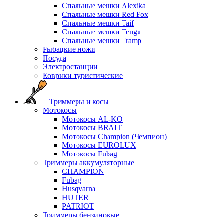
Спальные мешки Alexika
Спальные мешки Red Fox
Спальные мешки Taif
Спальные мешки Tengu
Спальные мешки Tramp
Рыбацкие ножи
Посуда
Электростанции
Коврики туристические
Триммеры и косы
Мотокосы
Мотокосы AL-KO
Мотокосы BRAIT
Мотокосы Champion (Чемпион)
Мотокосы EUROLUX
Мотокосы Fubag
Триммеры аккумуляторные
CHAMPION
Fubag
Husqvarna
HUTER
PATRIOT
Триммеры бензиновые