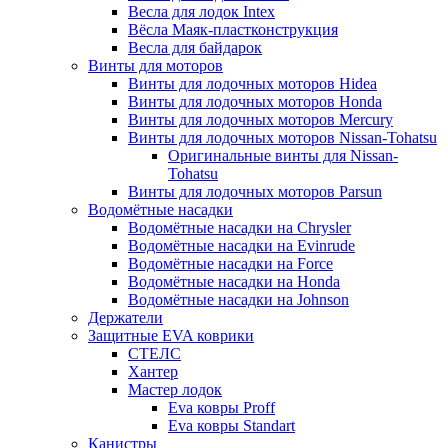
Весла для лодок Intex
Вёсла Маяк-пластконструкция
Весла для байдарок
Винты для моторов
Винты для лодочных моторов Hidea
Винты для лодочных моторов Honda
Винты для лодочных моторов Mercury
Винты для лодочных моторов Nissan-Tohatsu
Оригинальные винты для Nissan-
Tohatsu
Винты для лодочных моторов Parsun
Водомётные насадки
Водомётные насадки на Chrysler
Водомётные насадки на Evinrude
Водомётные насадки на Force
Водомётные насадки на Honda
Водомётные насадки на Johnson
Держатели
Защитные EVA коврики
СТЕЛС
Хантер
Мастер лодок
Eva ковры Proff
Eva ковры Standart
Канистры