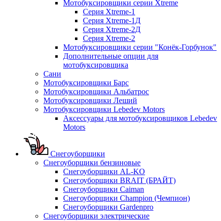
Мотобуксировщики серии Xtreme
Серия Xtreme-1
Серия Xtreme-1Д
Серия Xtreme-2Д
Серия Xtreme-2
Мотобуксировщики серии "Конёк-Горбунок"
Дополнительные опции для
мотобуксировщика
Сани
Мотобуксировщики Барс
Мотобуксировщики Альбатрос
Мотобуксировщики Леший
Мотобуксировщики Lebedev Motors
Аксессуары для мотобуксировщиков Lebedev
Motors
Снегоуборщики
Снегоуборщики бензиновые
Снегоуборщики AL-KO
Снегоуборщики BRAIT (БРАЙТ)
Снегоуборщики Caiman
Снегоуборщики Champion (Чемпион)
Снегоуборщики Gardenpro
Снегоуборщики электрические