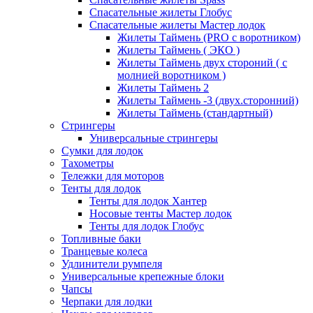
Спасательные жилеты Глобус
Спасательные жилеты Мастер лодок
Жилеты Таймень (PRO c воротником)
Жилеты Таймень ( ЭКО )
Жилеты Таймень двух стороний ( с
молнией воротником )
Жилеты Таймень 2
Жилеты Таймень -3 (двух.сторонний)
Жилеты Таймень (стандартный)
Стрингеры
Универсальные стрингеры
Сумки для лодок
Тахометры
Тележки для моторов
Тенты для лодок
Тенты для лодок Хантер
Носовые тенты Мастер лодок
Тенты для лодок Глобус
Топливные баки
Транцевые колеса
Удлинители румпеля
Универсальные крепежные блоки
Чапсы
Черпаки для лодки