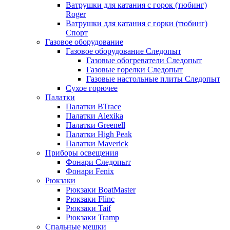
Ватрушки для катания с горок (тюбинг)
Roger
Ватрушки для катания с горки (тюбинг)
Спорт
Газовое оборудование
Газовое оборудование Следопыт
Газовые обогреватели Следопыт
Газовые горелки Следопыт
Газовые настольные плиты Следопыт
Сухое горючее
Палатки
Палатки BTrace
Палатки Alexika
Палатки Greenell
Палатки High Peak
Палатки Maverick
Приборы освещения
Фонари Следопыт
Фонари Fenix
Рюкзаки
Рюкзаки BoatMaster
Рюкзаки Flinc
Рюкзаки Taif
Рюкзаки Tramp
Спальные мешки