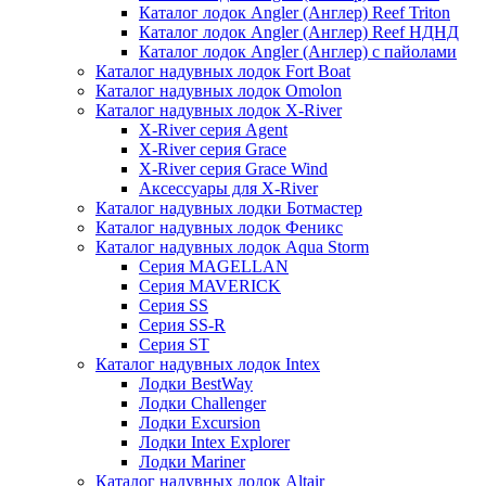
Каталог лодок Angler (Англер) Reef Triton
Каталог лодок Angler (Англер) Reef НДНД
Каталог лодок Angler (Англер) с пайолами
Каталог надувных лодок Fort Boat
Каталог надувных лодок Omolon
Каталог надувных лодок X-River
X-River серия Agent
X-River серия Grace
X-River серия Grace Wind
Аксессуары для X-River
Каталог надувных лодки Ботмастер
Каталог надувных лодок Феникc
Каталог надувных лодок Aqua Storm
Серия MAGELLAN
Серия MAVERICK
Серия SS
Серия SS-R
Серия ST
Каталог надувных лодок Intex
Лодки BestWay
Лодки Challenger
Лодки Excursion
Лодки Intex Explorer
Лодки Mariner
Каталог надувных лодок Altair