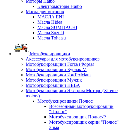
Моторы Haibo
Электромоторы Haibo
Масла для моторов
МАСЛА ENI
Масла Hidea
Масла SUMITACHI
Масла Suzuki
Масла Tohatsu
Мотобуксировщики
Аксессуары для мотобуксировщиков
Мотобуксировщики Forza (Форза)
Мотобуксировщики Бурлак М
Мотобуксировщики ИжТехМаш
Мотобуксировщики Мужик
Мотобуксировщики НЕВА
Мотобуксировщики Экстрим Моторс (Xtreme
motors)
Мотобуксировщики Полюс
Всесезонный мотобуксировщик
"Полюс"
Мотобуксировщик Полюс-Р
Мотобуксировщик серии "Полюс"
Зима