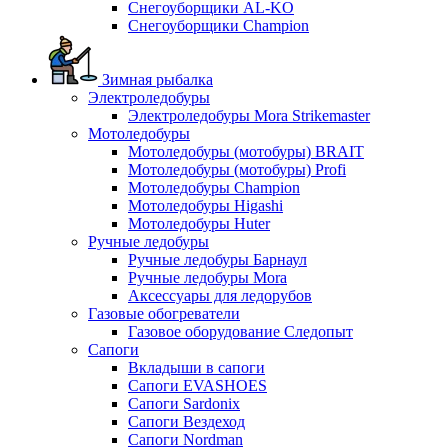
Снегоуборщики AL-KO
Снегоуборщики Champion
Зимная рыбалка
Электроледобуры
Электроледобуры Mora Strikemaster
Мотоледобуры
Мотоледобуры (мотобуры) BRAIT
Мотоледобуры (мотобуры) Profi
Мотоледобуры Champion
Мотоледобуры Higashi
Мотоледобуры Huter
Ручные ледобуры
Ручные ледобуры Барнаул
Ручные ледобуры Mora
Аксессуары для ледорубов
Газовые обогреватели
Газовое оборудование Следопыт
Сапоги
Вкладыши в сапоги
Сапоги EVASHOES
Сапоги Sardonix
Сапоги Вездеход
Сапоги Nordman