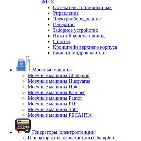
3MHS
Обтекатель топливный бак
Управление
Электрооборудование
Генератор
Заборное устройство
Нижний корпус привод
Стартёр
Кронштейн верхнего корпуса
Блок цилиндров картер
Моечные машины
Моечные машины Champion
Моечные машины Husqvarna
Моечные машины Huter
Моечные машины Karcher
Моечные машины Patriot
Моечные машины PIT
Моечные машины Stihl
Моечные машины РЕСАНТА
Генераторы (электростанции)
Генераторы (электростанции) Champion