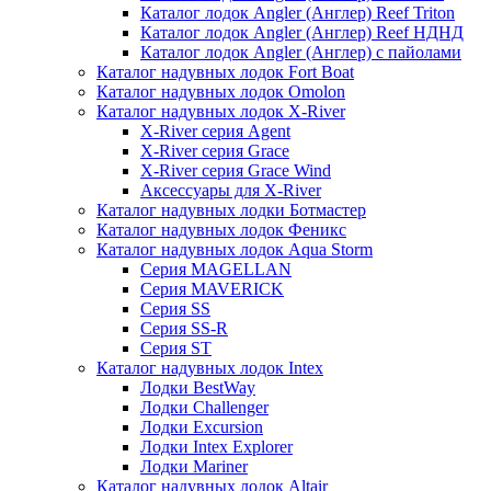
Каталог лодок Angler (Англер) Reef Triton
Каталог лодок Angler (Англер) Reef НДНД
Каталог лодок Angler (Англер) с пайолами
Каталог надувных лодок Fort Boat
Каталог надувных лодок Omolon
Каталог надувных лодок X-River
X-River серия Agent
X-River серия Grace
X-River серия Grace Wind
Аксессуары для X-River
Каталог надувных лодки Ботмастер
Каталог надувных лодок Феникc
Каталог надувных лодок Aqua Storm
Серия MAGELLAN
Серия MAVERICK
Серия SS
Серия SS-R
Серия ST
Каталог надувных лодок Intex
Лодки BestWay
Лодки Challenger
Лодки Excursion
Лодки Intex Explorer
Лодки Mariner
Каталог надувных лодок Altair