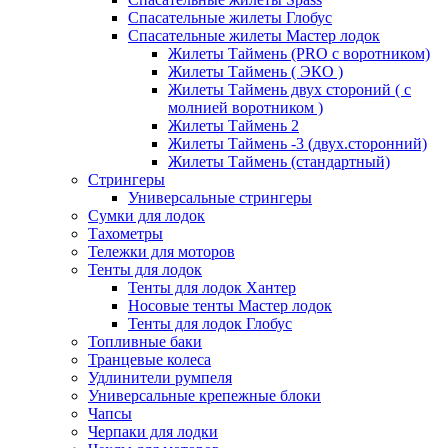
Спасательные жилеты Глобус
Спасательные жилеты Мастер лодок
Жилеты Таймень (PRO c воротником)
Жилеты Таймень ( ЭКО )
Жилеты Таймень двух стороний ( с
молнией воротником )
Жилеты Таймень 2
Жилеты Таймень -3 (двух.сторонний)
Жилеты Таймень (стандартный)
Стрингеры
Универсальные стрингеры
Сумки для лодок
Тахометры
Тележки для моторов
Тенты для лодок
Тенты для лодок Хантер
Носовые тенты Мастер лодок
Тенты для лодок Глобус
Топливные баки
Транцевые колеса
Удлинители румпеля
Универсальные крепежные блоки
Чапсы
Черпаки для лодки