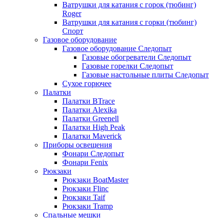
Ватрушки для катания с горок (тюбинг)
Roger
Ватрушки для катания с горки (тюбинг)
Спорт
Газовое оборудование
Газовое оборудование Следопыт
Газовые обогреватели Следопыт
Газовые горелки Следопыт
Газовые настольные плиты Следопыт
Сухое горючее
Палатки
Палатки BTrace
Палатки Alexika
Палатки Greenell
Палатки High Peak
Палатки Maverick
Приборы освещения
Фонари Следопыт
Фонари Fenix
Рюкзаки
Рюкзаки BoatMaster
Рюкзаки Flinc
Рюкзаки Taif
Рюкзаки Tramp
Спальные мешки