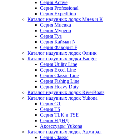
Серия Active
Серия Professional
Серия Expedition
Каталог надувных лодок Мнев и К
Серия Мневка
Серия Мурена
Серия Туз
Серия Кайман N
Серия Фаворит F
Каталог надувных лодок Флинк
Каталог надувных лодки Badger
Серия Utility Line
Серия Excel Line
Серия Classic Line
Серия Fishing Line
Серия Heavy Duty
Каталог надувных лодок RiverBoats
Каталог надувных лодок Yukona
Серия GT
Серия TS
Серия TLK и TSE
Серия НДНД
Аксессуары Yukona
Каталог надувных лодок Адмирал
Серия Classic