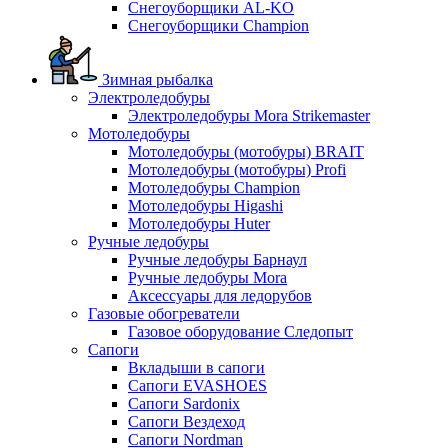
Снегоуборщики AL-KO
Снегоуборщики Champion
Зимная рыбалка
Электроледобуры
Электроледобуры Mora Strikemaster
Мотоледобуры
Мотоледобуры (мотобуры) BRAIT
Мотоледобуры (мотобуры) Profi
Мотоледобуры Champion
Мотоледобуры Higashi
Мотоледобуры Huter
Ручные ледобуры
Ручные ледобуры Барнаул
Ручные ледобуры Mora
Аксессуары для ледорубов
Газовые обогреватели
Газовое оборудование Следопыт
Сапоги
Вкладыши в сапоги
Сапоги EVASHOES
Сапоги Sardonix
Сапоги Вездеход
Сапоги Nordman