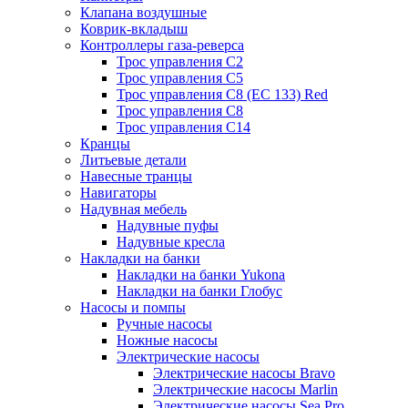
Клапана воздушные
Коврик-вкладыш
Контроллеры газа-реверса
Трос управления C2
Трос управления C5
Трос управления C8 (ЕС 133) Red
Трос управления C8
Трос управления C14
Кранцы
Литьевые детали
Навесные транцы
Навигаторы
Надувная мебель
Надувные пуфы
Надувные кресла
Накладки на банки
Накладки на банки Yukona
Накладки на банки Глобус
Насосы и помпы
Ручные насосы
Ножные насосы
Электрические насосы
Электрические насосы Bravo
Электрические насосы Marlin
Электрические насосы Sea Pro