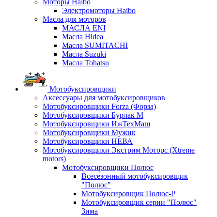
Моторы Haibo
Электромоторы Haibo
Масла для моторов
МАСЛА ENI
Масла Hidea
Масла SUMITACHI
Масла Suzuki
Масла Tohatsu
Мотобуксировщики
Аксессуары для мотобуксировщиков
Мотобуксировщики Forza (Форза)
Мотобуксировщики Бурлак М
Мотобуксировщики ИжТехМаш
Мотобуксировщики Мужик
Мотобуксировщики НЕВА
Мотобуксировщики Экстрим Моторс (Xtreme
motors)
Мотобуксировщики Полюс
Всесезонный мотобуксировщик
"Полюс"
Мотобуксировщик Полюс-Р
Мотобуксировщик серии "Полюс"
Зима