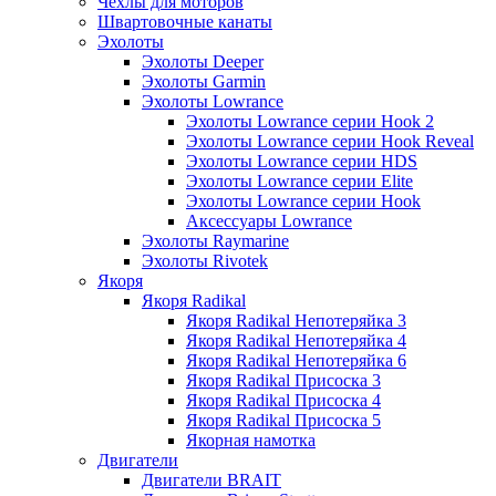
Чехлы для моторов
Швартовочные канаты
Эхолоты
Эхолоты Deeper
Эхолоты Garmin
Эхолоты Lowrance
Эхолоты Lowrance серии Hook 2
Эхолоты Lowrance серии Hook Reveal
Эхолоты Lowrance серии HDS
Эхолоты Lowrance серии Elite
Эхолоты Lowrance серии Hook
Аксессуары Lowrance
Эхолоты Raymarine
Эхолоты Rivotek
Якоря
Якоря Radikal
Якоря Radikal Непотеряйка 3
Якоря Radikal Непотеряйка 4
Якоря Radikal Непотеряйка 6
Якоря Radikal Присоска 3
Якоря Radikal Присоска 4
Якоря Radikal Присоска 5
Якорная намотка
Двигатели
Двигатели BRAIT