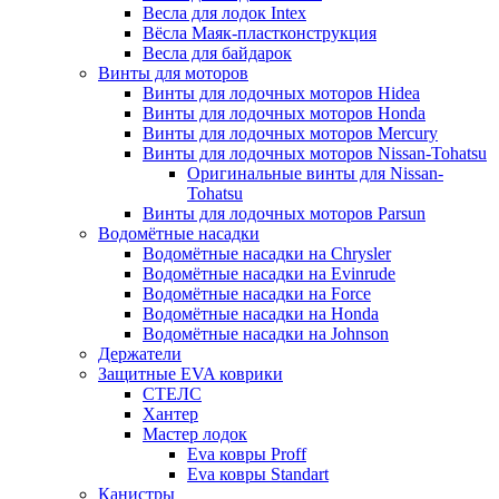
Весла для лодок Intex
Вёсла Маяк-пластконструкция
Весла для байдарок
Винты для моторов
Винты для лодочных моторов Hidea
Винты для лодочных моторов Honda
Винты для лодочных моторов Mercury
Винты для лодочных моторов Nissan-Tohatsu
Оригинальные винты для Nissan-
Tohatsu
Винты для лодочных моторов Parsun
Водомётные насадки
Водомётные насадки на Chrysler
Водомётные насадки на Evinrude
Водомётные насадки на Force
Водомётные насадки на Honda
Водомётные насадки на Johnson
Держатели
Защитные EVA коврики
СТЕЛС
Хантер
Мастер лодок
Eva ковры Proff
Eva ковры Standart
Канистры