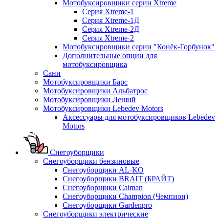
Мотобуксировщики серии Xtreme
Серия Xtreme-1
Серия Xtreme-1Д
Серия Xtreme-2Д
Серия Xtreme-2
Мотобуксировщики серии "Конёк-Горбунок"
Дополнительные опции для
мотобуксировщика
Сани
Мотобуксировщики Барс
Мотобуксировщики Альбатрос
Мотобуксировщики Леший
Мотобуксировщики Lebedev Motors
Аксессуары для мотобуксировщиков Lebedev
Motors
Снегоуборщики
Снегоуборщики бензиновые
Снегоуборщики AL-KO
Снегоуборщики BRAIT (БРАЙТ)
Снегоуборщики Caiman
Снегоуборщики Champion (Чемпион)
Снегоуборщики Gardenpro
Снегоуборщики электрические