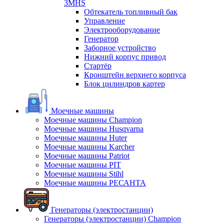
3MHS
Обтекатель топливный бак
Управление
Электрооборудование
Генератор
Заборное устройство
Нижний корпус привод
Стартёр
Кронштейн верхнего корпуса
Блок цилиндров картер
Моечные машины
Моечные машины Champion
Моечные машины Husqvarna
Моечные машины Huter
Моечные машины Karcher
Моечные машины Patriot
Моечные машины PIT
Моечные машины Stihl
Моечные машины РЕСАНТА
Генераторы (электростанции)
Генераторы (электростанции) Champion