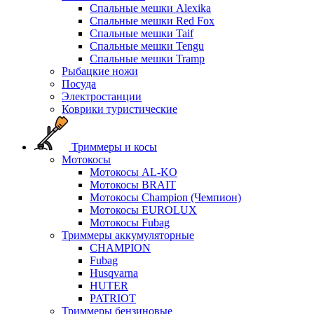
Спальные мешки Alexika
Спальные мешки Red Fox
Спальные мешки Taif
Спальные мешки Tengu
Спальные мешки Tramp
Рыбацкие ножи
Посуда
Электростанции
Коврики туристические
Триммеры и косы
Мотокосы
Мотокосы AL-KO
Мотокосы BRAIT
Мотокосы Champion (Чемпион)
Мотокосы EUROLUX
Мотокосы Fubag
Триммеры аккумуляторные
CHAMPION
Fubag
Husqvarna
HUTER
PATRIOT
Триммеры бензиновые