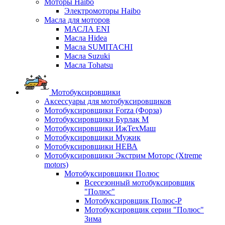
Моторы Haibo
Электромоторы Haibo
Масла для моторов
МАСЛА ENI
Масла Hidea
Масла SUMITACHI
Масла Suzuki
Масла Tohatsu
Мотобуксировщики
Аксессуары для мотобуксировщиков
Мотобуксировщики Forza (Форза)
Мотобуксировщики Бурлак М
Мотобуксировщики ИжТехМаш
Мотобуксировщики Мужик
Мотобуксировщики НЕВА
Мотобуксировщики Экстрим Моторс (Xtreme
motors)
Мотобуксировщики Полюс
Всесезонный мотобуксировщик
"Полюс"
Мотобуксировщик Полюс-Р
Мотобуксировщик серии "Полюс"
Зима