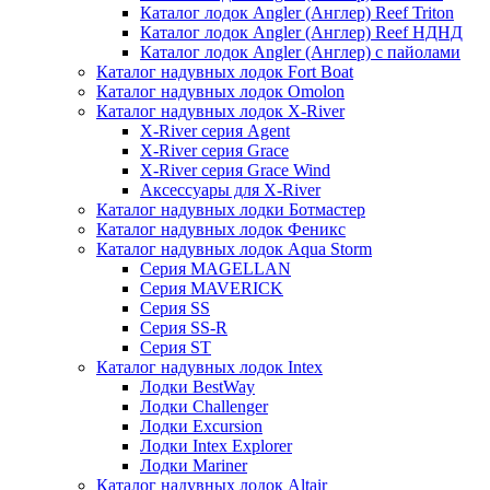
Каталог лодок Angler (Англер) Reef Triton
Каталог лодок Angler (Англер) Reef НДНД
Каталог лодок Angler (Англер) с пайолами
Каталог надувных лодок Fort Boat
Каталог надувных лодок Omolon
Каталог надувных лодок X-River
X-River серия Agent
X-River серия Grace
X-River серия Grace Wind
Аксессуары для X-River
Каталог надувных лодки Ботмастер
Каталог надувных лодок Феникc
Каталог надувных лодок Aqua Storm
Серия MAGELLAN
Серия MAVERICK
Серия SS
Серия SS-R
Серия ST
Каталог надувных лодок Intex
Лодки BestWay
Лодки Challenger
Лодки Excursion
Лодки Intex Explorer
Лодки Mariner
Каталог надувных лодок Altair