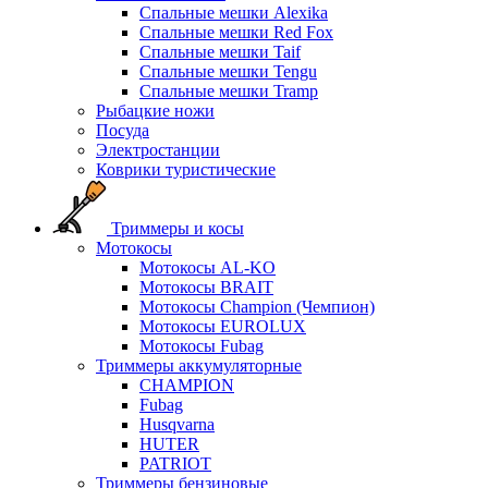
Спальные мешки Alexika
Спальные мешки Red Fox
Спальные мешки Taif
Спальные мешки Tengu
Спальные мешки Tramp
Рыбацкие ножи
Посуда
Электростанции
Коврики туристические
Триммеры и косы
Мотокосы
Мотокосы AL-KO
Мотокосы BRAIT
Мотокосы Champion (Чемпион)
Мотокосы EUROLUX
Мотокосы Fubag
Триммеры аккумуляторные
CHAMPION
Fubag
Husqvarna
HUTER
PATRIOT
Триммеры бензиновые