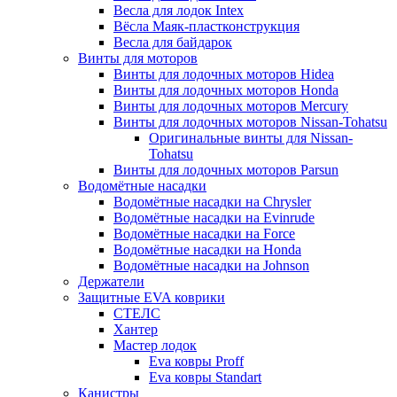
Весла для лодок Intex
Вёсла Маяк-пластконструкция
Весла для байдарок
Винты для моторов
Винты для лодочных моторов Hidea
Винты для лодочных моторов Honda
Винты для лодочных моторов Mercury
Винты для лодочных моторов Nissan-Tohatsu
Оригинальные винты для Nissan-
Tohatsu
Винты для лодочных моторов Parsun
Водомётные насадки
Водомётные насадки на Chrysler
Водомётные насадки на Evinrude
Водомётные насадки на Force
Водомётные насадки на Honda
Водомётные насадки на Johnson
Держатели
Защитные EVA коврики
СТЕЛС
Хантер
Мастер лодок
Eva ковры Proff
Eva ковры Standart
Канистры