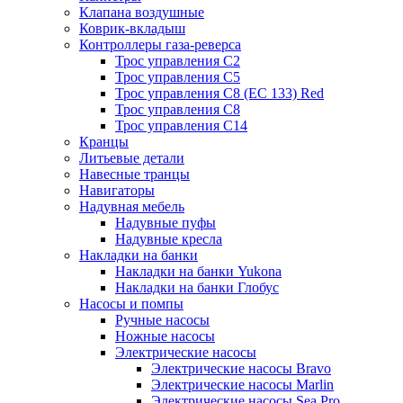
Клапана воздушные
Коврик-вкладыш
Контроллеры газа-реверса
Трос управления C2
Трос управления C5
Трос управления C8 (ЕС 133) Red
Трос управления C8
Трос управления C14
Кранцы
Литьевые детали
Навесные транцы
Навигаторы
Надувная мебель
Надувные пуфы
Надувные кресла
Накладки на банки
Накладки на банки Yukona
Накладки на банки Глобус
Насосы и помпы
Ручные насосы
Ножные насосы
Электрические насосы
Электрические насосы Bravo
Электрические насосы Marlin
Электрические насосы Sea Pro