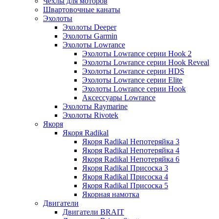
Чехлы для моторов
Швартовочные канаты
Эхолоты
Эхолоты Deeper
Эхолоты Garmin
Эхолоты Lowrance
Эхолоты Lowrance серии Hook 2
Эхолоты Lowrance серии Hook Reveal
Эхолоты Lowrance серии HDS
Эхолоты Lowrance серии Elite
Эхолоты Lowrance серии Hook
Аксессуары Lowrance
Эхолоты Raymarine
Эхолоты Rivotek
Якоря
Якоря Radikal
Якоря Radikal Непотеряйка 3
Якоря Radikal Непотеряйка 4
Якоря Radikal Непотеряйка 6
Якоря Radikal Присоска 3
Якоря Radikal Присоска 4
Якоря Radikal Присоска 5
Якорная намотка
Двигатели
Двигатели BRAIT