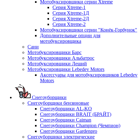
Мотобуксировщики серии Xtreme
Серия Xtreme-1
Серия Xtreme-1Д
Серия Xtreme-2Д
Серия Xtreme-2
Мотобуксировщики серии "Конёк-Горбунок"
Дополнительные опции для
мотобуксировщика
Сани
Мотобуксировщики Барс
Мотобуксировщики Альбатрос
Мотобуксировщики Леший
Мотобуксировщики Lebedev Motors
Аксессуары для мотобуксировщиков Lebedev
Motors
Снегоуборщики
Снегоуборщики бензиновые
Снегоуборщики AL-KO
Снегоуборщики BRAIT (БРАЙТ)
Снегоуборщики Caiman
Снегоуборщики Champion (Чемпион)
Снегоуборщики Gardenpro
Снегоуборщики электрические