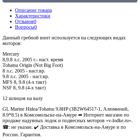
Описание товара
Характеристики
Отзывов
0
Вопросы
0
Данный гребной винт используется на следующих видах
моторов:
Mercury
8,9.8 л.с. 2005 г.- наст. время
Tohatsu Origin (Not Big Foot)
8 л.с. 2005 - наст.вр.
9.8 л.с. 2005 - наст.вр.
MFS 8, 9.8 (4-х такт)
NSF 8, 9.8 (4-х такт)
12 шлицов на валу
GL Marine Hidea/Tohatsu 9.8HP (3B2W64517-1, Алюминий,
8.9*8.5) в Комсомольске-на-Амуре ➦ Интернет магазин по
продаже надувных лодок и подвесных моторов «v-lodke.ru».
☎: не указан. ✔️ Доставка в Комсомольск-на-Амуре и по
России. Гарантия.