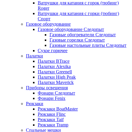
Ватрушки для катания с горок (тюбинг)
Roger
Ватрушки для катания с горки (тюбинг)
Спорт
Газовое оборудование
Газовое оборудование Следопыт
Газовые обогреватели Следопыт
Газовые горелки Следопыт
Газовые настольные плиты Следопыт
Сухое горючее
Палатки
Палатки BTrace
Палатки Alexika
Палатки Greenell
Палатки High Peak
Палатки Maverick
Приборы освещения
Фонари Следопыт
Фонари Fenix
Рюкзаки
Рюкзаки BoatMaster
Рюкзаки Flinc
Рюкзаки Taif
Рюкзаки Tramp
Спальные мешки