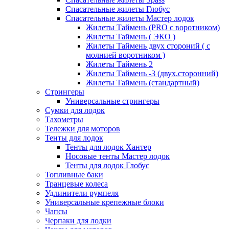
Спасательные жилеты Глобус
Спасательные жилеты Мастер лодок
Жилеты Таймень (PRO c воротником)
Жилеты Таймень ( ЭКО )
Жилеты Таймень двух стороний ( с
молнией воротником )
Жилеты Таймень 2
Жилеты Таймень -3 (двух.сторонний)
Жилеты Таймень (стандартный)
Стрингеры
Универсальные стрингеры
Сумки для лодок
Тахометры
Тележки для моторов
Тенты для лодок
Тенты для лодок Хантер
Носовые тенты Мастер лодок
Тенты для лодок Глобус
Топливные баки
Транцевые колеса
Удлинители румпеля
Универсальные крепежные блоки
Чапсы
Черпаки для лодки