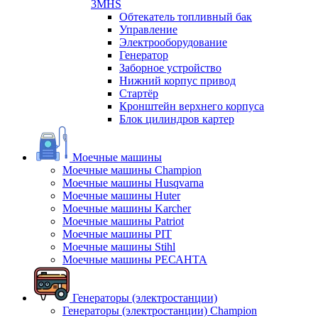
3MHS
Обтекатель топливный бак
Управление
Электрооборудование
Генератор
Заборное устройство
Нижний корпус привод
Стартёр
Кронштейн верхнего корпуса
Блок цилиндров картер
Моечные машины
Моечные машины Champion
Моечные машины Husqvarna
Моечные машины Huter
Моечные машины Karcher
Моечные машины Patriot
Моечные машины PIT
Моечные машины Stihl
Моечные машины РЕСАНТА
Генераторы (электростанции)
Генераторы (электростанции) Champion