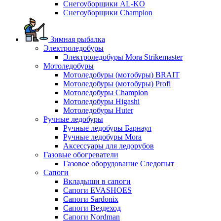
Снегоуборщики AL-KO
Снегоуборщики Champion
Зимная рыбалка
Электроледобуры
Электроледобуры Mora Strikemaster
Мотоледобуры
Мотоледобуры (мотобуры) BRAIT
Мотоледобуры (мотобуры) Profi
Мотоледобуры Champion
Мотоледобуры Higashi
Мотоледобуры Huter
Ручные ледобуры
Ручные ледобуры Барнаул
Ручные ледобуры Mora
Аксессуары для ледорубов
Газовые обогреватели
Газовое оборудование Следопыт
Сапоги
Вкладыши в сапоги
Сапоги EVASHOES
Сапоги Sardonix
Сапоги Вездеход
Сапоги Nordman