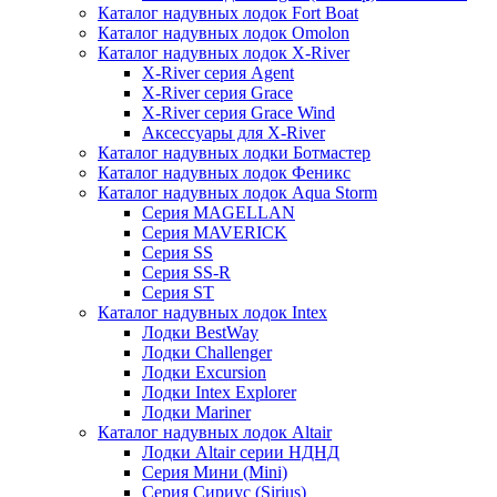
Каталог надувных лодок Fort Boat
Каталог надувных лодок Omolon
Каталог надувных лодок X-River
X-River серия Agent
X-River серия Grace
X-River серия Grace Wind
Аксессуары для X-River
Каталог надувных лодки Ботмастер
Каталог надувных лодок Феникc
Каталог надувных лодок Aqua Storm
Серия MAGELLAN
Серия MAVERICK
Серия SS
Серия SS-R
Серия ST
Каталог надувных лодок Intex
Лодки BestWay
Лодки Challenger
Лодки Excursion
Лодки Intex Explorer
Лодки Mariner
Каталог надувных лодок Altair
Лодки Altair серии НДНД
Серия Мини (Mini)
Серия Сириус (Sirius)