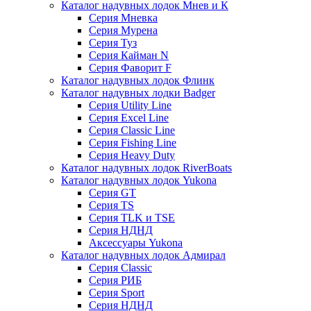
Каталог надувных лодок Мнев и К
Серия Мневка
Серия Мурена
Серия Туз
Серия Кайман N
Серия Фаворит F
Каталог надувных лодок Флинк
Каталог надувных лодки Badger
Серия Utility Line
Серия Excel Line
Серия Classic Line
Серия Fishing Line
Серия Heavy Duty
Каталог надувных лодок RiverBoats
Каталог надувных лодок Yukona
Серия GT
Серия TS
Серия TLK и TSE
Серия НДНД
Аксессуары Yukona
Каталог надувных лодок Адмирал
Серия Classic
Серия РИБ
Серия Sport
Серия НДНД