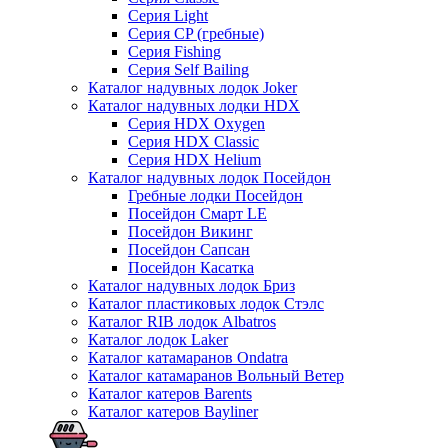
Серия Light
Серия CP (гребные)
Серия Fishing
Серия Self Bailing
Каталог надувных лодок Joker
Каталог надувных лодки HDX
Серия HDX Oxygen
Серия HDX Classic
Серия HDX Helium
Каталог надувных лодок Посейдон
Гребные лодки Посейдон
Посейдон Смарт LE
Посейдон Викинг
Посейдон Сапсан
Посейдон Касатка
Каталог надувных лодок Бриз
Каталог пластиковых лодок Стэлс
Каталог RIB лодок Albatros
Каталог лодок Laker
Каталог катамаранов Ondatra
Каталог катамаранов Вольный Ветер
Каталог катеров Barents
Каталог катеров Bayliner